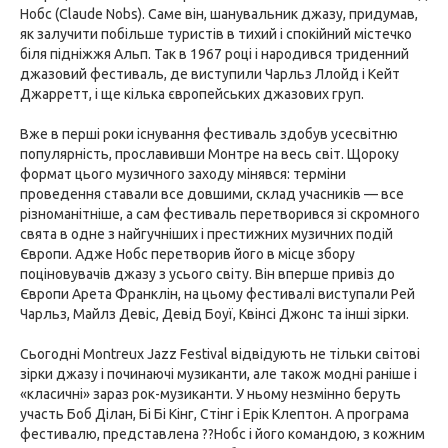
Нобс (Claude Nobs). Саме він, шанувальник джазу, придумав,
як залучити побільше туристів в тихий і спокійний містечко
біля підніжжя Альп. Так в 1967 році і народився триденний
джазовий фестиваль, де виступили Чарльз Ллойд і Кейт
Джарретт, і ще кілька європейських джазових груп.
Вже в перші роки існування фестиваль здобув усесвітню
популярність, прославивши Монтре на весь світ. Щороку
формат цього музичного заходу мінявся: терміни
проведення ставали все довшими, склад учасників — все
різноманітніше, а сам фестиваль перетворився зі скромного
свята в одне з найгучніших і престижних музичних подій
Європи. Адже Нобс перетворив його в місце збору
поціновувачів джазу з усього світу. Він вперше привіз до
Європи Арета Франклін, на цьому фестивалі виступали Рей
Чарльз, Майлз Девіс, Девід Боуї, Квінсі Джонс та інші зірки.
Сьогодні Montreux Jazz Festival відвідують не тільки світові
зірки джазу і починаючі музиканти, але також модні раніше і
«класичні» зараз рок-музиканти. У ньому незмінно беруть
участь Боб Ділан, Бі Бі Кінг, Стінг і Ерік Клептон. А програма
фестивалю, представлена ??Нобс і його командою, з кожним