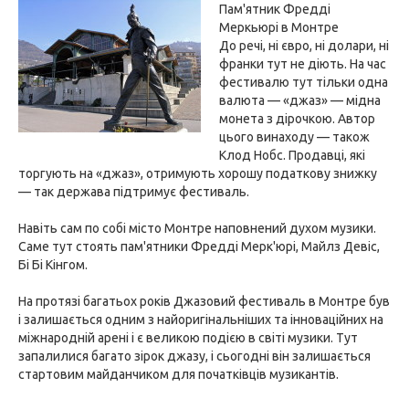
Пам'ятник Фредді
Меркьюрі в Монтре
До речі, ні євро, ні долари, ні
франки тут не діють. На час
фестивалю тут тільки одна
валюта — «джаз» — мідна
монета з дірочкою. Автор
цього винаходу — також
Клод Нобс. Продавці, які
торгують на «джаз», отримують хорошу податкову знижку
— так держава підтримує фестиваль.
Навіть сам по собі місто Монтре наповнений духом музики.
Саме тут стоять пам'ятники Фредді Мерк'юрі, Майлз Девіс,
Бі Бі Кінгом.
На протязі багатьох років Джазовий фестиваль в Монтре був
і залишається одним з найоригінальніших та інноваційних на
міжнародній арені і є великою подією в світі музики. Тут
запалилися багато зірок джазу, і сьогодні він залишається
стартовим майданчиком для початківців музикантів.