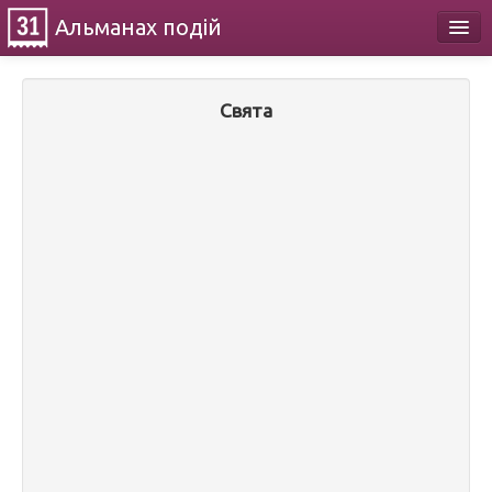
Альманах
подій
Календар
Свята
Про проект
Контакти