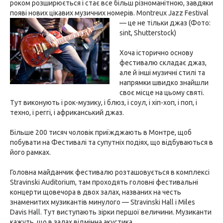
роком розширюється і стає все більш різноманітною, завдяки
появі нових цікавих музичних номерів.
Montreux Jazz Festival
— це не тільки джаз (Фото:
sint, Shutterstock)
Хоча історично основу
фестивалю складає джаз,
але й інші музичні стилі та
напрямки швидко знайшли
своє місце на цьому святі.
Тут виконують і рок-музику, і блюз, і соул, і хіп-хоп, і поп, і
техно, і реггі, і африканський джаз.
Більше 200 тисяч чоловік приїжджають в Монтре, щоб
побувати на Фестивалі та супутніх подіях, що відбуваються в
його рамках.
Головна майданчик фестивалю розташовується в комплексі
Stravinski Auditorium, там проходять головні фестивальні
концерти щовечора в двох залах, названих на честь
знаменитих музикантів минулого — Stravinski Hall і Miles
Davis Hall. Тут виступають зірки першої величини. Музиканти
кажуть, що в залах відмінна акустика.