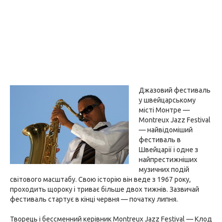
Джазовий фестиваль
у швейцарському
місті Монтре —
Montreux Jazz Festival
— найвідоміший
фестиваль в
Швейцарії і одне з
найпрестижніших
музичних подій
світового масштабу. Свою історію він веде з 1967 року,
проходить щороку і триває більше двох тижнів. Зазвичай
фестиваль стартує в кінці червня — початку липня.
Творець і бесcменний керівник Montreux Jazz Festival — Клод