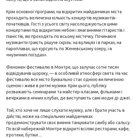
Крім основної програми, на відкритих майданчиках міста
проходить величезна кількість концертів музикантів-
початківців. Гості з усього світу насолоджуються цими
концертами під відкритим небом і змаганнями гітаристів і
піаністів, які проходять по всьому містечку. Починаючі
музиканти грають рішуче скрізь: на вулицях і в парках, на
пароплавах, що курсують по Женевському озеру, і в
«музичних поїздах».
Феномен фестивалю в Монтре, що залучає сотні тисяч
відвідувачів щороку, — в особливій атмосфері свята. На час
фестивалю все місто буквально стає однією величезною
сценою і живе в ритмі музики. Крім цього, публіку
розважають семінарами та майстер-класами, фільмами і
вечірками в нічних клубах, де виступають самі модні ді-джеї.
Той, хто хоче не лише слухати музику, але і брати участь в
дійстві, може на спеціальних майданчиках
продемонструвати своє вміння танцювати самбу або сальсу.
По всій набережній Монтре відкриті всілякі ресторани, кафе,
ігротеки, бутіки ...