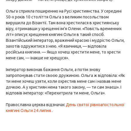
Ольга сприяла поширенню на Русі християнства. У середині
50-х років 10 століття Ольга з великим посольством
вирушила до Візантії. Там вона хрестилася в християнську
віру, отримавши у хрещенні ім'я Олени. «Повість временних
літ» описує хрещення княгині Ольги в такий спосіб.
Візантійський імператор, вражений красою і мудрістю Ольги,
захотів одружитися з нею. «Я язичниця, — відповіла
російська княгиня. — Якщо хочеш хрестити мене, то хрести
мене сам, — інакше не хрещуся».
Імператор виконав бажання Ольги, а потім знову
запропонував стати своєю дружиною. Ольга ж відповіла: «Як
ти мене хочеш узяти, коли охрестив мене сам і назвав мене
дочкою. А у християн нема такого закону, — ти сам знаєш». І
відповів імператор: «Перехитрила ти мене, Ольга».
Православна церква відзначає
День святої рівноапостольної
княгині Ольги
24 липня
.