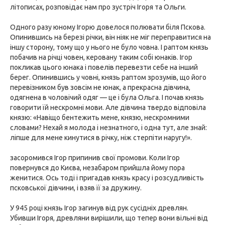
літописах, розповідає нам про зустріч Ігоря та Ольги.
Одного разу юному Ігорю довелося полювати біля Пскова.
Опинившись на березі річки, він ніяк не міг переправитися на
іншу сторону, тому що у нього не було човна. І раптом князь
побачив на річці човен, керовану таким собі юнаків. Ігор
покликав цього юнака і повелів перевезти себе на інший
берег. Опинившись у човні, князь раптом зрозумів, що його
перевізником був зовсім не юнак, а прекрасна дівчина,
одягнена в чоловічий одяг — це і була Ольга. І почав князь
говорити їй нескромні мови. Але дівчина твердо відповіла
князю: «Навіщо бентежить мене, князю, нескромними
словами? Нехай я молода і незнатного, і одна тут, але знай:
ліпше для мене кинутися в річку, ніж стерпіти наругу!».
засоромився Ігор припинив свої промови. Коли Ігор
повернувся до Києва, незабаром прийшла йому пора
женитися. Ось тоді і пригадав князь красу і розсудливість
псковської дівчини, і взяв її за дружину.
У 945 році князь Ігор загинув від рук сусідніх древлян.
Убивши Ігоря, древляни вирішили, що тепер вони вільні від