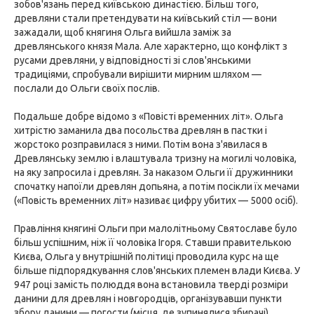
зобов'язань перед київською династією. Більш того,
древляни стали претендувати на київський стіл — вони
зажадали, щоб княгиня Ольга вийшла заміж за
древлянського князя Мала. Але характерно, що конфлікт з
русами древляни, у відповідності зі слов'янськими
традиціями, спробували вирішити мирним шляхом —
послали до Ольги своїх послів.
Подальше добре відомо з «Повісті временних літ». Ольга
хитрістю заманила два посольства древлян в пастки і
жорстоко розправилася з ними. Потім вона з'явилася в
Древлянську землю і влаштувала тризну на могилі чоловіка,
на яку запросила і древлян. За наказом Ольги її дружинники
спочатку напоїли древлян допьяна, а потім посікли їх мечами
(«Повість временних літ» називає цифру убитих — 5000 осіб).
Правління княгині Ольги при малолітньому Святославе було
більш успішним, ніж її чоловіка Ігоря. Ставши правителькою
Києва, Ольга у внутрішній політиці проводила курс на ще
більше підпорядкування слов'янських племен влади Києва. У
947 році замість полюддя вона встановила тверді розміри
данини для древлян і новгородців, організувавши пункти
збору данини — погости (місця, де зупинялися збирачі).