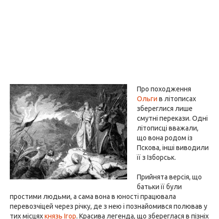
Про походження
Ольги
в літописах
збереглися лише
смутні перекази. Одні
літописці вважали,
що вона родом із
Пскова, інші виводили
її з Ізборськ.
Прийнята версія, що
батьки її були
простими людьми, а сама вона в юності працювала
перевозчіцей через річку, де з нею і познайомився полював у
тих місцях
князь Ігор
. Красива легенда, що збереглася в пізніх