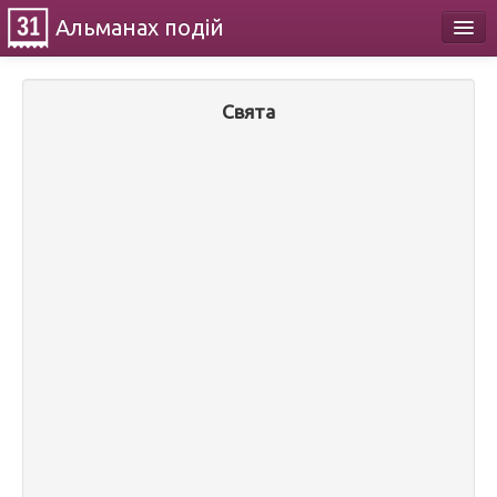
Альманах
подій
Календар
Свята
Про проект
Контакти