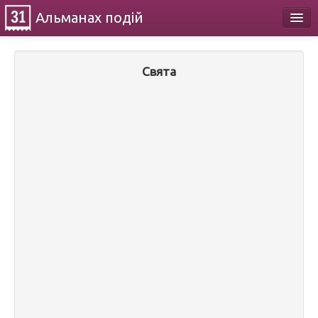
Альманах
подій
Календар
Свята
Про проект
Контакти