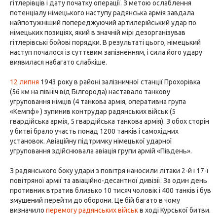
гітлерівців і дату початку операції. З метою ослаблення
потенціалу німецького наступу радянська армія завдала
найпотужніший попереджуючий артилерійський удар по
німецьких позиціях, який в значній мірі дезорганізував
гітлерівські бойові порядки. В результаті цього, німецький
наступ почалося із суттєвим запізненням, і сила його удару
виявилася набагато слабкіше.
12 липня
1943 року в районі залізничної станції Прохорівка
(56 км на північ від Білгорода) наставало танкову
угруповання німців (4 танкова армія, оперативна група
«Кемпф» ) зупинив контрудар радянських військ (5
гвардійська армія, 5 гвардійська танкова армія). З обох сторін
у битві брало участь понад 1200 танків і самохідних
установок. Авіаційну підтримку німецької ударної
угруповання здійснювала авіація групи армій «Південь».
З радянського боку удари з повітря наносили літаки 2-й і 17-ї
повітряної армії та авіаційно-десантної дивізії. За один день
противник втратив близько 10 тисяч чоловік і 400 танків і був
змушений перейти до оборони. Це бій багато в чому
визначило
перемогу радянських військ
в ході Курської битви.