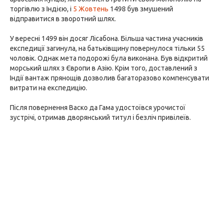
торгівлю з Індією, і
5 Жовтень
1498 був змушений
відправитися в зворотний шлях.
У вересні 1499 він досяг Лісабона. Більша частина учасників
експедиції загинула, на батьківщину повернулося тільки 55
чоловік. Однак мета подорожі була виконана. Був відкритий
морський шлях з Європи в Азію. Крім того, доставлений з
Індії вантаж прянощів дозволив багаторазово компенсувати
витрати на експедицію.
Після повернення Васко да Гама удостоївся урочистої
зустрічі, отримав дворянський титул і безліч привілеїв.