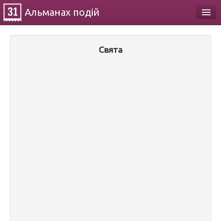
Альманах
подій
Календар
Свята
Про проект
Контакти