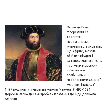
Васко да Гама
У середині 14
століття
португальські
мореплавці з'ясували,
що Африку можна
обійти з півдня, і
встановили наявність
торгових морських
зв'язків між
арабськими
поселеннями Східної
Африки і Індією. У
1497 році португальський король Мануел I (1495-1521)
доручив Васко да Гамі зробити плавання до Індії довкола
Африки.