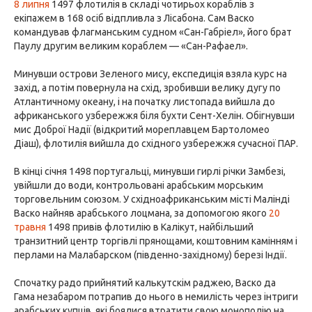
8 липня
1497 флотилія в складі чотирьох кораблів з
екіпажем в 168 осіб відпливла з Лісабона. Сам Васко
командував флагманським судном «Сан-Габріел», його брат
Паулу другим великим кораблем — «Сан-Рафаел».
Минувши острови Зеленого мису, експедиція взяла курс на
захід, а потім повернула на схід, зробивши велику дугу по
Атлантичному океану, і на початку листопада вийшла до
африканського узбережжя біля бухти Сент-Хелін. Обігнувши
мис Доброї Надії (відкритий мореплавцем Бартоломео
Діаш), флотилія вийшла до східного узбережжя сучасної ПАР.
В кінці січня 1498 португальці, минувши гирлі річки Замбезі,
увійшли до води, контрольовані арабським морським
торговельним союзом. У східноафриканським місті Малінді
Васко найняв арабського лоцмана, за допомогою якого
20
травня
1498 привів флотилію в Калікут, найбільший
транзитний центр торгівлі прянощами, коштовним камінням і
перлами на Малабарском (південно-західному) березі Індії.
Спочатку радо прийнятий калькутскім раджею, Васко да
Гама незабаром потрапив до нього в немилість через інтриги
арабських купців, які боялися втратити свою монополію на