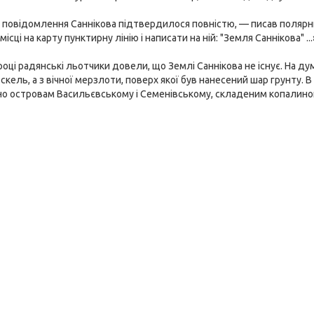
 повідомлення Саннікова підтвердилося повністю, — писав полярн
ісці на карту пунктирну лінію і написати на ній: "Земля Саннікова" ...
оці радянські льотчики довели, що Землі Саннікова не існує. На думк
скель, а з вічної мерзлоти, поверх якої був нанесений шар грунту. В 
бно островам Васильєвському і Семенівському, складеним копалин