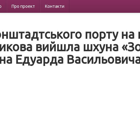
р
Про проект
Контакти
онштадтського порту на 
икова вийшла шхуна «Зо
на Едуарда Васильовича