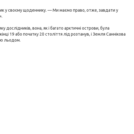
ик у своєму щоденнику. — Ми маємо право, отже, завдати у
».
у дослідників, вона, як і багато арктичні острови, була
кінці 19 або початку 20 століття лід розтанув, і Земля Саннікова
ою льодом.