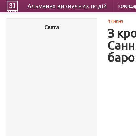
Альманах
визначних
подій
Календа
4 Липня
Свята
З кр
Санн
баро