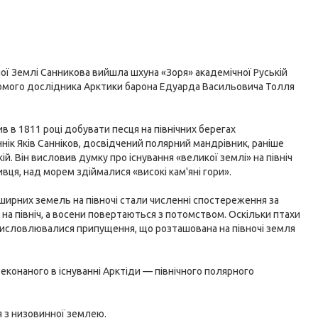
ої Землі Санникова вийшла шхуна «Зоря» академічної Руській
домого дослідника Арктики барона Едуарда Васильовича Толля
 в 1811 році добувати песця на північних берегах
ік Яків Санніков, досвідчений полярний мандрівник, раніше
. Він висловив думку про існування «великої землі» на північ
вця, над морем здіймалися «високі кам'яні гори».
ширних земель на півночі стали численні спостереження за
 на північ, а восени повертаються з потомством. Оскільки птахи
 висловлювалися припущення, що розташована на півночі земля
реконаного в існуванні Арктіди — північного полярного
я з низовинної землею.