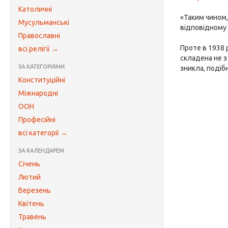
Католичні
«Таким чином,
Мусульманські
відповідному м
Православні
Проте в 1938 р
всі релігії →
складена не з 
ЗА КАТЕГОРІЯМИ
зникла, поді
Конституційні
Міжнародні
ООН
Професійні
всі категорії →
ЗА КАЛЕНДАРЕМ
Січень
Лютий
Березень
Квітень
Травень