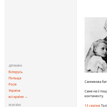
ДЕРЖАВНІ
Білорусь
Польща
Санникова баг
Росія
Україна
Саме на її по
континенту.
всі країни →
РЕЛІГІЙНІ
13 серпня
Толл