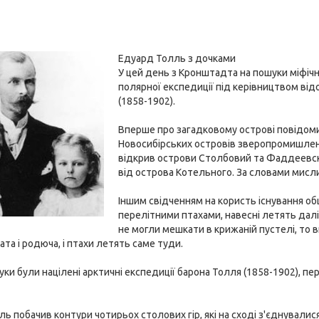
Едуард Толль з дочками
У цей день з Кронштадта на пошуки міфічн
полярної експедиції під керівництвом ві
(1858-1902).
Вперше про загадковому острові повідомив
Новосибірських островів зверопромишленн
відкрив острови Столбовий та Фаддеевскій
від острова Котельного. За словами мисли
Іншим свідченням на користь існування об
перелітними птахами, навесні летять далі
не могли мешкати в крижаній пустелі, то
ата і родюча, і птахи летять саме туди.
шуки були націлені арктичні експедиції барона Толля (1858-1902), пе
ь побачив контури чотирьох столових гір, які на сході з'єднувалис