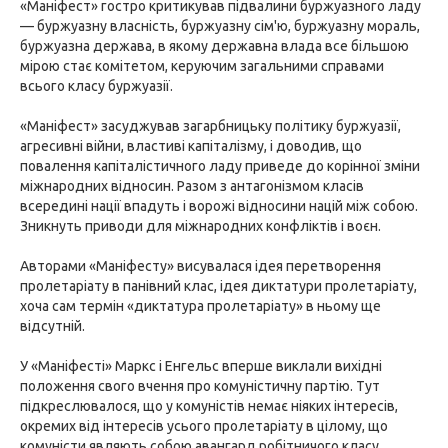
«Маніфест» гостро критикував підвалини буржуазного ладу
— буржуазну власність, буржуазну сім'ю, буржуазну мораль,
буржуазна держава, в якому державна влада все більшою
мірою стає комітетом, керуючим загальними справами
всього класу буржуазії.
«Маніфест» засуджував загарбницьку політику буржуазії,
агресивні війни, властиві капіталізму, і доводив, що
повалення капіталістичного ладу приведе до корінної зміни
міжнародних відносин. Разом з антагонізмом класів
всередині нації впадуть і ворожі відносини націй між собою.
Зникнуть приводи для міжнародних конфліктів і воєн.
Авторами «Маніфесту» висувалася ідея перетворення
пролетаріату в панівний клас, ідея диктатури пролетаріату,
хоча сам термін «диктатура пролетаріату» в ньому ще
відсутній.
У «Маніфесті» Маркс і Енгельс вперше виклали вихідні
положення свого вчення про комуністичну партію. Тут
підкреслювалося, що у комуністів немає ніяких інтересів,
окремих від інтересів усього пролетаріату в цілому, що
комуністи являють собою авангард робітничого класу.