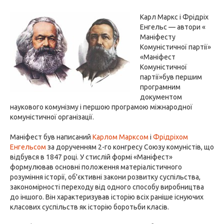
Карл Маркс і Фрідріх
Енгельс — автори «
Маніфесту
Комуністичної партії»
«Маніфест
Комуністичної
партії»був першим
програмним
документом
наукового комунізму і першою програмою міжнародної
комуністичної організації.
Маніфест був написаний
Карлом Марксом
і
Фрідріхом
Енгельсом
за дорученням 2-го конгресу Союзу комуністів, що
відбувся в 1847 році. У стислій формі «Маніфест»
формулював основні положення матеріалістичного
розуміння історії, об'єктивні закони розвитку суспільства,
закономірності переходу від одного способу виробництва
до іншого. Він характеризував історію всіх раніше існуючих
класових суспільств як історію боротьби класів.