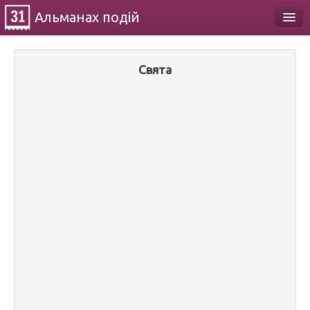
Альманах
подій
Календар
Свята
Про проект
Контакти