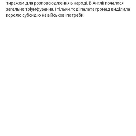
тиражем для розповсюдження в народі. В Англії почалося
загальне тріумфування. І тільки тоді палата громад виділила
королю субсидію на військові потреби.