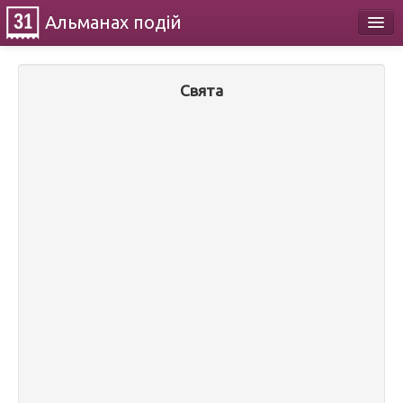
Альманах
подій
Календар
Свята
Про проект
Контакти