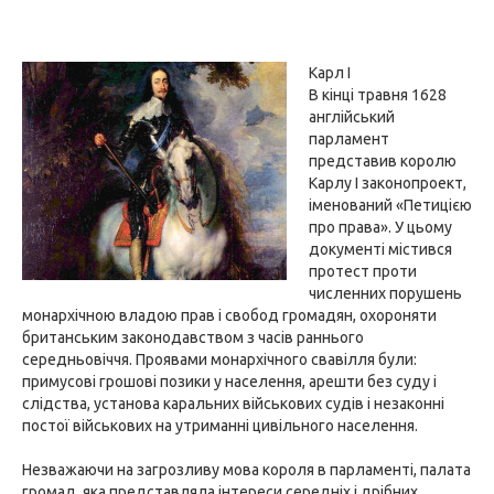
Карл I
В кінці травня 1628
англійський
парламент
представив королю
Карлу I законопроект,
іменований «Петицією
про права». У цьому
документі містився
протест проти
численних порушень
монархічною владою прав і свобод громадян, охороняти
британським законодавством з часів раннього
середньовіччя. Проявами монархічного свавілля були:
примусові грошові позики у населення, арешти без суду і
слідства, установа каральних військових судів і незаконні
постої військових на утриманні цивільного населення.
Незважаючи на загрозливу мова короля в парламенті, палата
громад, яка представляла інтереси середніх і дрібних