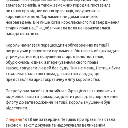
землевласників, а також заможних городян, поставила
питання про відновлення прав нації, порушених за
королівської волі. Парламент не домагався-яких
нововведень. Він лише хотів королівського підтвердження
старих прав нації, «щоб нічия зла воля не наважувалася
нападати на них».
Король намагався перешкодити обговоренню петиції і
погрожував розпустити парламент. Він навіть обіцяв надалі
утримуватися від порушення стародавніх постанов,
обурюючись, однак, заперечуванням свого права
заарештовувати людей без суду. Тим не менш, Петиція була
схвалена: і палатою громад, і палатою лордів, що
представляла аристократичну еліту королівства.
Потребуючи засобах для війни з Францією і зіткнувшись з
відмовою палати громад виділити гроші для спорядження
флоту до затвердження Петиції, король змушений був
відступити.
7 червня
1628 він затвердив Петицію про права, яка стала
законом. Текст документа надрукували величезним