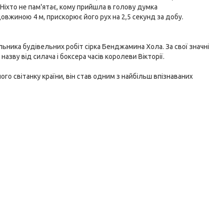
 Ніхто не пам'ятає, кому прийшла в голову думка
вжиною 4 м, прискорює його рух на 2,5 секунд за добу.
чальника будівельних робіт сірка Бенджамина Хола. За свої значні
азву від силача і боксера часів королеви Вікторії.
ого світанку країни, він став одним з найбільш впізнаваних