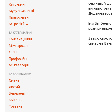
секунди. А що
Католичні
використовува
Мусульманські
Додаючи або п
Православні
Ім'я Біг-Бена 
всі релігії →
розміри викон
ЗА КАТЕГОРІЯМИ
За всю свою і
Конституційні
символів Вели
Міжнародні
ООН
Професійні
всі категорії →
ЗА КАЛЕНДАРЕМ
Січень
Лютий
Березень
Квітень
Травень