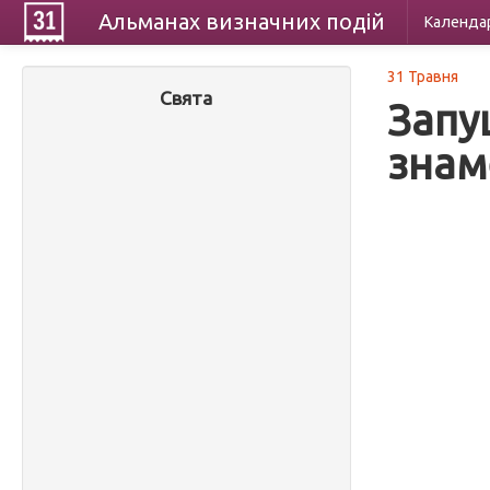
Альманах
визначних
подій
Календа
31 Травня
Свята
Запу
знам