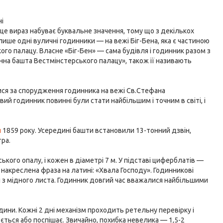
ні
 це вираз набуває буквальне значення, тому що з декількох
ише одні вуличні годинники — на вежі Біг-Бена, яка є частиною
го палацу. Власне «Біг-Бен» — сама будівля і годинник разом з
на башта Вестмінстерського палацу», також її називають
ялися за спорудження годинника на вежі Св.Стефана
ий годинник повинні були стати найбільшим і точним в світі, і
я
1859 року. Усередині башти встановили 13-тонний дзвін,
тра.
ького опалу, і кожен в діаметрі 7 м. У підставі циферблатів —
накреслена фраза на латині: «Хвала Господу». Годинникові
і з мідного листа. Годинник довгий час вважалися найбільшими
ини. Кожні 2 дні механізм проходить ретельну перевірку і
юється або поспішає. Звичайно, похибка невелика — 1,5-2