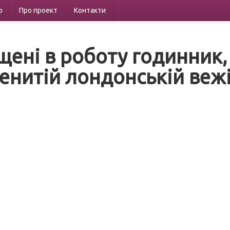
р
Про проект
Контакти
щені в роботу годинник,
енитій лондонській вежі