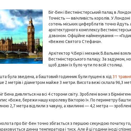
Біг-Бен і Вестмінстерський палац в Лондо
Точність — ввічливість королів. У Лондоні
сотень міських циферблатів точно йдуть л
архітектурного комплексу Вестмінстерсько
дзвоном. Офіційне найменування — «Годин
«Вежею Святого Стефана».
Архітектор Ч.Бері і механік Б.Вальямі вз
Вестмінстерського палацу. За задумом, нов
щоб дзвін їх було чути по всій столиці.
ашта була зведена, а баштовий годинник були пущені в хід
31 травн
е 2 метрів і діаметром майже 3 метри. Висота вежі склала 96,3 ме
г Бена дивляться на всі 4 сторони світу. Зроблені вони з Бірмінгемс
пис «Боже, бережи нашу королеву Вікторію I». По периметру башти 
ною 2,7 метра відлили з чавуну, а хвилинні — 4,2 метра — зроблен
олота про Біг-Бен точно збігається з першою секундою початку год
раховується денна температура і тиск. Але й ці години іноді спізн