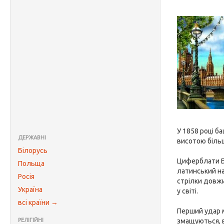
У 1858 році б
ДЕРЖАВНІ
висотою більш
Білорусь
Циферблати Бі
Польща
латинський на
Росія
стрілки довжи
Україна
у світі.
всі країни →
Перший удар м
РЕЛІГІЙНІ
змащуються, в