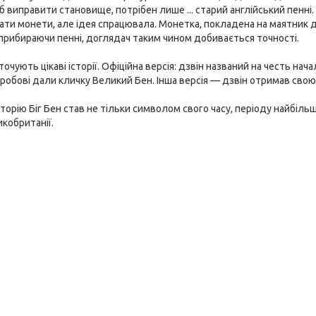
б виправити становище, потрібен лише ... старий англійський пенні.
ти монети, але ідея спрацювала. Монетка, покладена на маятник до
рибираючи пенні, доглядач таким чином добивається точності.
оточують цікаві історії. Офіційна версія: дзвін названий на честь на
робові дали кличку Великий Бен. Інша версія — дзвін отримав свою н
сторію Біг Бен став не тільки символом свого часу, періоду найбільш
кобританії.