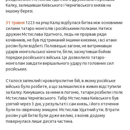
Калку, залишивши Київського і Чернігівського князів на
іншому березі.
31 травня
1223 на річці Калці відбулася битва між основними
силами татаро-монголів і російськими полками. Натиск
дружин Мстислава Удатного, ледь не прорвав ряди
кочівників, не був підтриманий іншими князями, і всі атаки
росіян були відбиті. Половецькі загони, не витримавши
ударів монгольської кінноти, бігли, засмутивши бойові
порядки російського війська. Це дозволило татаро-
монголам завдати вирішального удару по головних сил
російських.
Сталося запеклий і кровопролитне бій, в якому російське
військо було розбите, а що залишилися в живих відступили
за Калку. Кинувшись за ними в погоню, татари розбили і полк
Мстислава Чернігівського. Табір Мстислава Київського був
узятий через 3 дні, у результаті і сам князь, і його оточення
були по-звірячому знищені. Мстислав Удатний утік. Втрати
росіян у цій битві були дуже великі, з воїнів додому
повернулася лише десята частина.