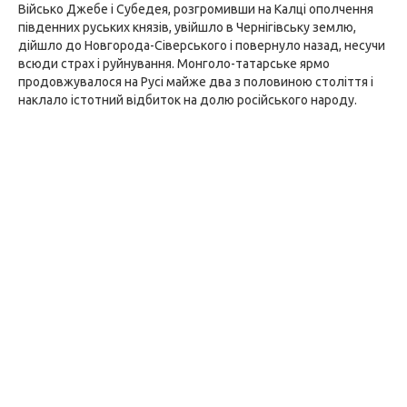
Військо Джебе і Субедея, розгромивши на Калці ополчення
південних руських князів, увійшло в Чернігівську землю,
дійшло до Новгорода-Сіверського і повернуло назад, несучи
всюди страх і руйнування. Монголо-татарське ярмо
продовжувалося на Русі майже два з половиною століття і
наклало істотний відбиток на долю російського народу.