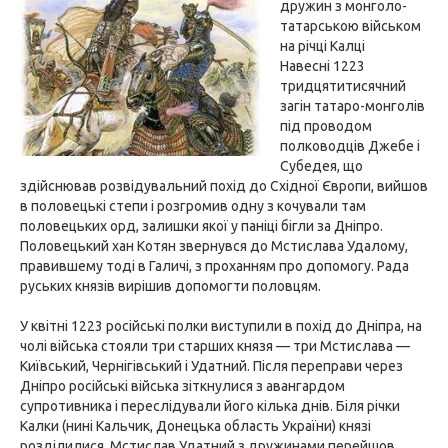
дружин з монголо-
татарською військом
на річці Калці
Навесні 1223
тридцятитисячний
загін татаро-монголів
під проводом
полководців Джебе і
Субедея, що
здійснював розвідувальний похід до Східної Європи, вийшов
в половецькі степи і розгромив одну з кочували там
половецьких орд, залишки якої у паніці бігли за Дніпро.
Половецький хан Котян звернувся до Мстислава Удалому,
правившему тоді в Галичі, з проханням про допомогу. Рада
руських князів вирішив допомогти половцям.
У квітні 1223 російські полки виступили в похід до Дніпра, на
чолі війська стояли три старших князя — три Мстислава —
Київський, Чернігівський і Удатний. Після переправи через
Дніпро російські війська зіткнулися з авангардом
супротивника і переслідували його кілька днів. Біля річки
Калки (нині Кальчик, Донецька область України) князі
розділилися. Мстислав Удатний з дружинами перейшов