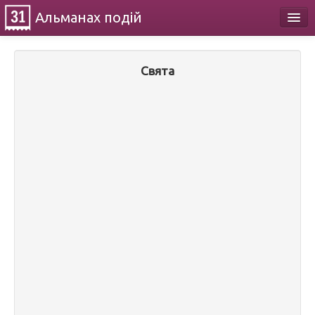
Альманах
подій
Календар
Свята
Про проект
Контакти