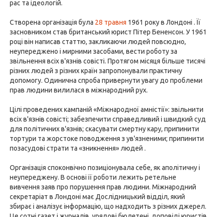
рас та ідеологій.
Створена організація була
28 травня
1961 року в Лондоні . Її
засновником став британський юрист Пітер Бененсон. У 1961
році він написав статтю, закликаючи людей повсюдно,
неупереджено і мирними засобами, вести роботу за
звільнення всіх в'язнів совісті. Протягом місяця більше тисячі
різних людей з різних країн запропонували практичну
допомогу. Одинична спроба привернути увагу до проблеми
прав людини вилилася в міжнародний рух.
Цілі проведених кампаній «Міжнародної амністії»: звільнити
всіх в'язнів совісті; забезпечити справедливий і швидкий суд
для політичних в'язнів; скасувати смертну кару, припинити
тортури та жорстоке поводження з ув'язненими; припинити
позасудові страти та «зникнення» людей .
Організація споконвічно позиціонувала себе, як аполітичну і
неупереджену. В основі її роботи лежить ретельне
вивчення заяв про порушення прав людини. Міжнародний
секретаріат в Лондоні має Дослідницький відділ, який
збирає і аналізує інформацію, що надходить з різних джерел.
Це сотні газет і журналів, урядові бюлетені, доповіді юристів