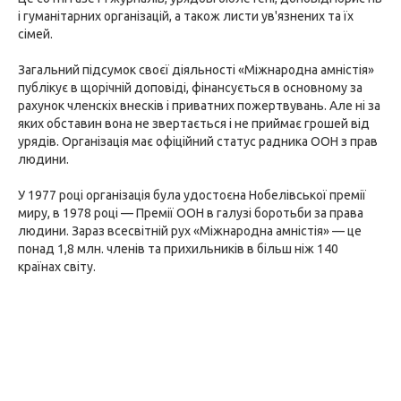
і гуманітарних організацій, а також листи ув'язнених та їх
сімей.
Загальний підсумок своєї діяльності «Міжнародна амністія»
публікує в щорічній доповіді, фінансується в основному за
рахунок членскіx внесків і приватних пожертвувань. Але ні за
яких обставин вона не звертається і не приймає грошей від
урядів. Організація має офіційний статус радника ООН з прав
людини.
У 1977 році організація була удостоєна Нобелівської премії
миру, в 1978 році — Премії ООН в галузі боротьби за права
людини. Зараз всесвітній рух «Міжнародна амністія» — це
понад 1,8 млн. членів та прихильників в більш ніж 140
країнах світу.