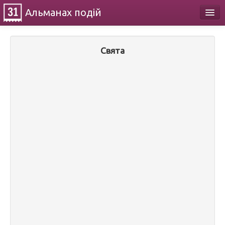
Альманах
подій
Календар
Свята
Про проект
Контакти