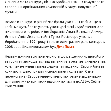
Основна мета конкурсу пісні «Євробачення» — стимулювати
створення оригінальних композицій в галузі популярної
музики.
Всього в конкурсі в різний час брали участь 51 країна. Ще 8
країн можуть брати участь у конкурсі пісні Євробачення, але
ніколи цього не робили (це Йорданія, Ліван, Ватикан, Алжир,
Єгипет, Лівія, Ліхтенштейн і Туніс). Росія бере участь в
Євробачення з 1994 року, і тільки один раз виграла конкурс в
2008 році. Цим виконавцем був
Діма Білан
.
Незважаючи на всю популярність шоу, в деяких країнах його
авторитет знаходиться під питанням, а рейтинг сильно впав.
Але, тим не менш, країни східної та південної Європи бачать
конкурс як шанс показати свою країну і культуру. Саме
перемога на «Євробаченні» стала стартовим майданчиком
для зльоту кар'єри таких відомих артистів як ABBA, Celine
Dion та інші.