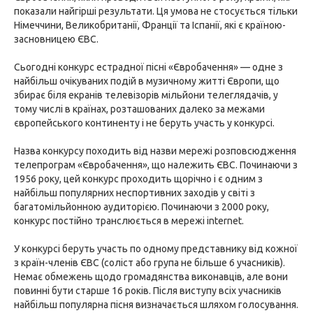
показали найгірші результати. Ця умова не стосується тільки
Німеччини, Великобританії, Франції та Іспанії, які є країною-
засновницею ЄВС.
Сьогодні конкурс естрадної пісні «Євробачення» — одне з
найбільш очікуваних подій в музичному житті Європи, що
збирає біля екранів телевізорів мільйони телеглядачів, у
тому числі в країнах, розташованих далеко за межами
європейського континенту і не беруть участь у конкурсі.
Назва конкурсу походить від назви мережі розповсюдження
телепрограм «Євробачення», що належить ЄВС. Починаючи з
1956 року, цей конкурс проходить щорічно і є одним з
найбільш популярних неспортивних заходів у світі з
багатомільйонною аудиторією. Починаючи з 2000 року,
конкурс постійно транслюється в мережі internet.
У конкурсі беруть участь по одному представнику від кожної
з країн-членів ЄВС (соліст або група не більше 6 учасників).
Немає обмежень щодо громадянства виконавців, але вони
повинні бути старше 16 років. Після виступу всіх учасників
найбільш популярна пісня визначається шляхом голосування.