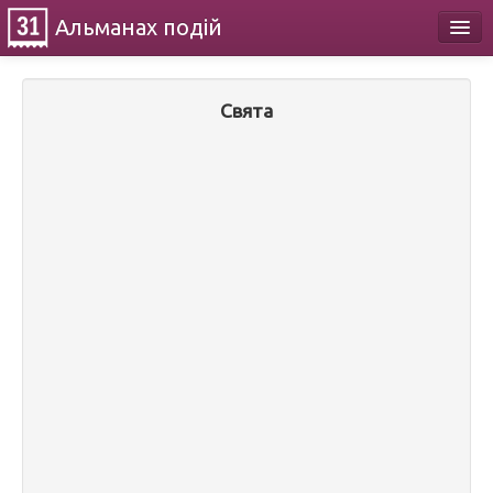
Альманах
подій
Календар
Свята
Про проект
Контакти