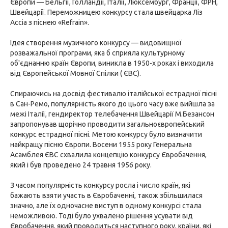
Європи — Бельгії, Голландії, Італії, Люксембург, Франції, ФРН,
Швейцарії. Переможницею конкурсу стала швейцарка Ліз
Ассіа з піснею «Refrain».
Ідея створення музичного конкурсу — видовищної
розважальної програми, яка б сприяла культурному
об'єднанню країн Європи, виникла в 1950-х роках і виходила
від Європейської Мовної Спілки ( ЄВС).
Спираючись на досвід фестивалю італійської естрадної пісні
в Сан-Ремо, популярність якого до цього часу вже вийшла за
межі Італії, гендиректор телебачення Швейцарії М.Безансон
запропонував щорічно проводити загальноєвропейський
конкурс естрадної пісні. Метою конкурсу було визначити
найкращу пісню Європи. Восени 1955 року Генеральна
Асамблея ЄВС схвалила концепцію конкурсу Євробачення,
який і був проведено 24 травня 1956 року.
З часом популярність конкурсу росла і число країн, які
бажають взяти участь в Євробаченні, також збільшилася
значно, але їх одночасне виступ в одному конкурсі стала
неможливою. Тоді було ухвалено рішення усувати від
Євробачення, який проводиться наступного року, країни, які