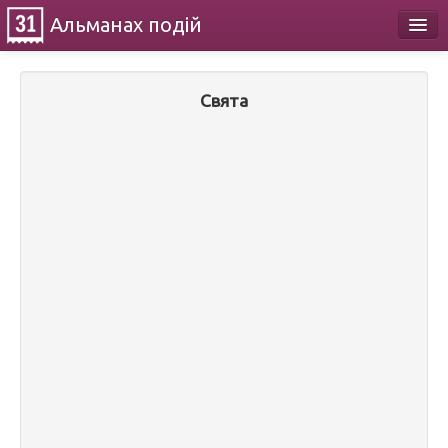
Альманах
подій
Календар
Свята
Про проект
Контакти