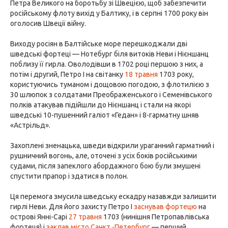
Петра Великого на боротьбу зі Швецією, щоб забезпечити
російському флоту вихід у Балтику, і в серпні 1700 року він
оголосив Швеції війну.
Виходу росіян в Балтійське море перешкоджали дві
шведські фортеці — Нотебург біля витоків Неви і Нієншанц
поблизу її гирла. Оволодівши в 1702 році першою з них, а
потім і другий, Петро I на світанку
18 травня
1703 року,
користуючись туманом і дощовою погодою, з флотилією з
30 шлюпок з солдатами Преображенського і Семенівського
полків атакував підійшли до Нієншанц і стали на якорі
шведські 10-пушенний галіот «Гедан» і 8-гарматну шняв
«Астрільд».
Захоплені зненацька, шведи відкрили ураганний гарматний і
рушничний вогонь, але, оточені з усіх боків російськими
судами, після запеклого абордажного бою були змушені
спустити прапор і здатися в полон.
Ця перемога змусила шведську ескадру назавжди залишити
гирлі Неви. Для його захисту Петро I
заснував фортецю
на
острові Янні-Сарі
27 травня
1703 (нинішня Петропавлівська
фортеця) і
заклав місто Санкт -Петербург
— перший