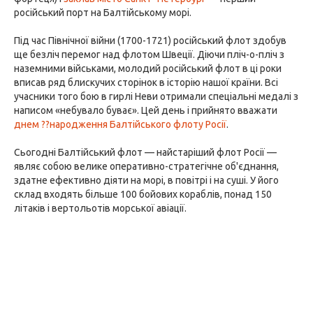
російський порт на Балтійському морі.
Під час Північної війни (1700-1721) російський флот здобув
ще безліч перемог над флотом Швеції. Діючи пліч-о-пліч з
наземними військами, молодий російський флот в ці роки
вписав ряд блискучих сторінок в історію нашої країни. Всі
учасники того бою в гирлі Неви отримали спеціальні медалі з
написом «небувало буває». Цей день і прийнято вважати
днем ??народження Балтійського флоту Росії
.
Сьогодні Балтійський флот — найстаріший флот Росії —
являє собою велике оперативно-стратегічне об'єднання,
здатне ефективно діяти на морі, в повітрі і на суші. У його
склад входять більше 100 бойових кораблів, понад 150
літаків і вертольотів морської авіації.