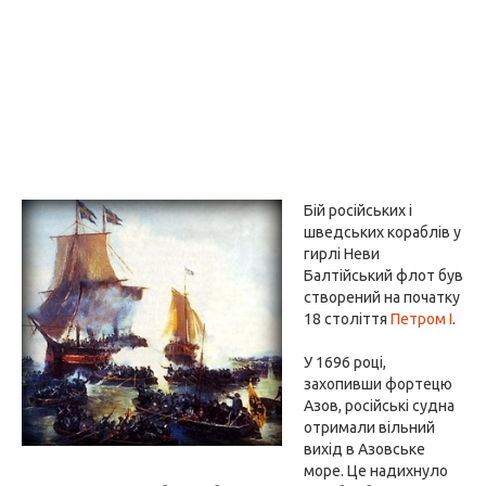
Бій російських і
шведських кораблів у
гирлі Неви
Балтійський флот був
створений на початку
18 століття
Петром I
.
У 1696 році,
захопивши фортецю
Азов, російські судна
отримали вільний
вихід в Азовське
море. Це надихнуло