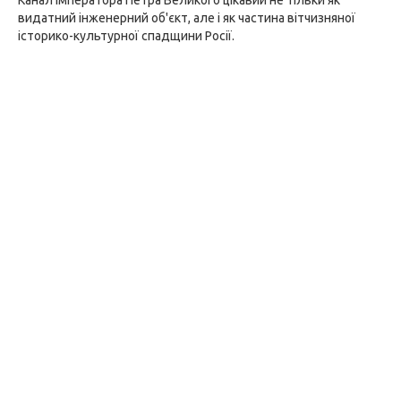
Канал Імператора Петра Великого цікавий не тільки як
видатний інженерний об'єкт, але і як частина вітчизняної
історико-культурної спадщини Росії.