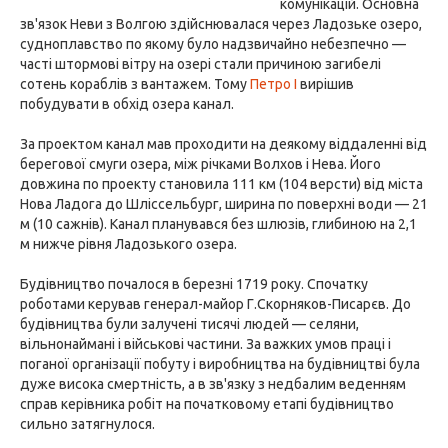
комунікацій. Основна
зв'язок Неви з Волгою здійснювалася через Ладозьке озеро,
судноплавство по якому було надзвичайно небезпечно —
часті штормові вітру на озері стали причиною загибелі
сотень кораблів з вантажем. Тому
Петро I
вирішив
побудувати в обхід озера канал.
За проектом канал мав проходити на деякому віддаленні від
берегової смуги озера, між річками Волхов і Нева. Його
довжина по проекту становила 111 км (104 версти) від міста
Нова Ладога до Шліссельбург, ширина по поверхні води — 21
м (10 сажнів). Канал планувався без шлюзів, глибиною на 2,1
м нижче рівня Ладозького озера.
Будівництво почалося в березні 1719 року. Спочатку
роботами керував генерал-майор Г.Скорняков-Писарєв. До
будівництва були залучені тисячі людей — селяни,
вільнонаймані і військові частини. За важких умов праці і
поганої організації побуту і виробництва на будівництві була
дуже висока смертність, а в зв'язку з недбалим веденням
справ керівника робіт на початковому етапі будівництво
сильно затягнулося.