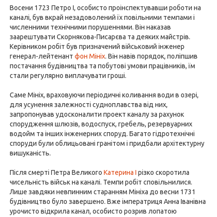
Восени 1723 Петро I, особисто проінспектувавши роботи на
каналі, був вкрай незадоволений їх повільними темпами і
численними технічними порушеннями. Він наказав
заарештувати Скорнякова-Писарєва та деяких майстрів.
Керівником робіт був призначений військовий інженер
генерал-лейтенант
фон Мініх
. Він навів порядок, поліпшив
постачання будівництва та побутові умови працівників, їм
стали регулярно виплачувати гроші.
Саме Мініх, враховуючи періодичні коливання води в озері,
для усунення залежності судноплавства від них,
запропонував удосконалити проект каналу за рахунок
спорудження шлюзів, водоспуск, гребель, резервуарних
водойм та інших інженерних споруд. Багато гідротехнічні
споруди були облицьовані гранітом і придбали архітектурну
вишуканість.
Після смерті Петра Великого
Катерина I
різко скоротила
чисельність військ на каналі. Темпи робіт сповільнилися.
Лише завдяки невпинним старанням Мініха до весни 1731
будівництво було завершено. Вже імператриця Анна Іванівна
урочисто відкрила канал, особисто розрив лопатою