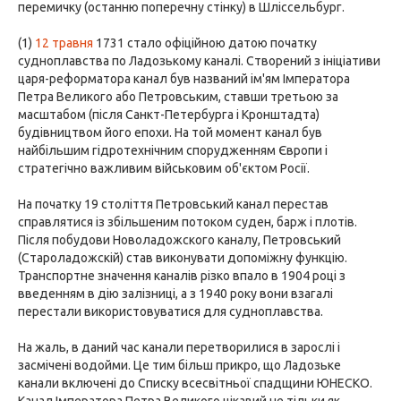
перемичку (останню поперечну стінку) в Шліссельбург.
(1)
12 травня
1731 стало офіційною датою початку
судноплавства по Ладозькому каналі. Створений з ініціативи
царя-реформатора канал був названий ім'ям Імператора
Петра Великого або Петровським, ставши третьою за
масштабом (після Санкт-Петербурга і Кронштадта)
будівництвом його епохи. На той момент канал був
найбільшим гідротехнічним спорудженням Європи і
стратегічно важливим військовим об'єктом Росії.
На початку 19 століття Петровський канал перестав
справлятися із збільшеним потоком суден, барж і плотів.
Після побудови Новоладожского каналу, Петровський
(Староладожскій) став виконувати допоміжну функцію.
Транспортне значення каналів різко впало в 1904 році з
введенням в дію залізниці, а з 1940 року вони взагалі
перестали використовуватися для судноплавства.
На жаль, в даний час канали перетворилися в зарослі і
засмічені водойми. Це тим більш прикро, що Ладозьке
канали включені до Списку всесвітньої спадщини ЮНЕСКО.