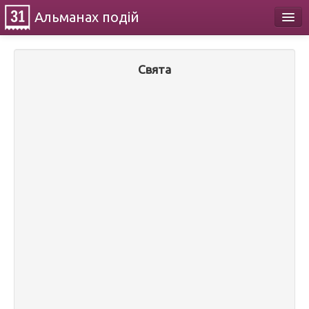
Альманах
подій
Календар
Свята
Про проект
Контакти