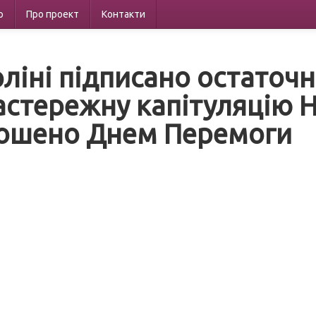
р
Про проект
Контакти
рліні підписано остаточ
астережну капітуляцію Н
ошено Днем Перемоги