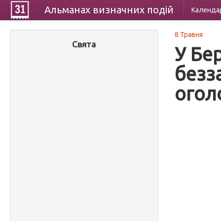
Альманах
визначних
подій
Календа
8 Травня
Свята
У Бе
безз
огол