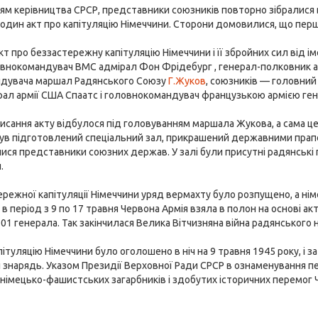
ям керівництва СРСР, представники союзників повторно зібралися в
один акт про капітуляцію Німеччини. Сторони домовилися, що перш
т про беззастережну капітуляцію Німеччини і її збройних сил від 
овнокомандувач ВМС адмірал Фон Фрідебург , генерал-полковник а
дувача маршал Радянського Союзу
Г.Жуков
, союзників — головний 
рал армії США Спаатс і головнокомандувач французькою армією гене
исання акту відбулося під головуванням маршала Жукова, а сама ц
ув підготовлений спеціальний зал, прикрашений державними прапор
ся представники союзних держав. У залі були присутні радянські г
.
ережної капітуляції Німеччини уряд вермахту було розпущено, а ні
в період з 9 по 17 травня Червона Армія взяла в полон на основі акт
101 генерала. Так закінчилася Велика Вітчизняна війна радянського 
пітуляцію Німеччини було оголошено в ніч на 9 травня 1945 року, і з
і знарядь. Указом Президії Верховної Ради СРСР в ознаменування 
німецько-фашистських загарбників і здобутих історичних перемог 