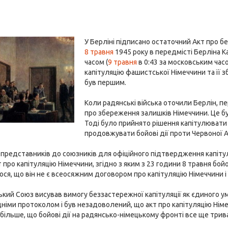
У Берліні підписано остаточний Акт про б
8 травня
1945 року в передмісті Берліна 
часом (
9 травня
в 0:43 за московським час
капітуляцію фашистської Німеччини та її з
був першим.
Коли радянські війська оточили Берлін, 
про збереження залишків Німеччини. Це б
Тоді було прийнято рішення капітулювати
продовжувати бойові дії проти Червоної А
 представників до союзників для офіційного підтвердження капітуля
 про капітуляцію Німеччини, згідно з яким з 23 години 8 травня бойо
я, що він не є всеосяжним договором про капітуляцію Німеччини і ї
кий Союз висував вимогу беззастережної капітуляції як єдиного умо
іми протоколом і був незадоволений, що акт про капітуляцію Німеч
 більше, що бойові дії на радянсько-німецькому фронті все ще трив