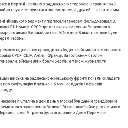
же в Берліні і спільно з радянською стороною 8 травня 1945
ий акт буде іменуватися попередніми, а другий — остаточним.
імені німецького вермахту підписали генерал-фельдмаршал В.
віації Г.Штумпф. СРСР представляв заступник Верховного
маршал авіації Великобританії А.Теддер. В якості свідків були
рал Тассіньї.
еремонія підписання проходила в будівлі військово-інженерного
ами СРСР, США, Англії і Франції. За головним столом
енерали, війська яких брали Берлін, а також журналісти
мецькі війська на радянсько-німецькому фронті почали складати
а про капітуляцію близько 1,5 млн. солдатів і офіцерів
народу.
а наказом Й.Сталіна в цей день у Москві був даний грандіозний
переможного завершення Великої Вітчизняної війни радянського
Червоної армії 9 травня було оголошено Днем Перемоги.