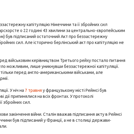
еззастережну капітуляцію Німеччини та її збройних сил
Карсхорсте о 22 годині 43 хвилини за центрально-європейським
ом) був підписаний остаточний Акт про беззастережну
бройних сил. Але історично берлінський акт про капітуляцію не
перед військовим керівництвом Третього рейху постало питання
уло можливим, лише уникнувши беззастережної капітуляції.
 тільки перед англо-американськими військами, але
рмії.
ції. У ніч на
7 травня
у французькому місті Реймсі був
ві дії припинялися на всіх фронтах. У протоколі
ї збройних сил.
ви закінчення війни. Сталін вважав підписання акту в Реймсі
чини був підписаний у Франції, а не в столиці держави-
али.