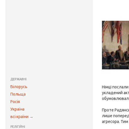
ДЕРЖАВНІ
Білорусь
Німці послали
укладений акт
Польща
обумовлювалос
Росія
Україна
Проте Радянсь
лише попередн
всі країни →
агресора. Тим
РЕЛІГІЙНІ