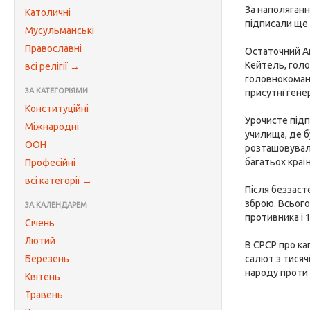
За наполяганн
Католичні
підписали ще 
Мусульманські
Православні
Остаточний Ак
Кейтель, гол
всі релігії →
головнокоман
ЗА КАТЕГОРІЯМИ
присутні гене
Конституційні
Урочисте підп
Міжнародні
училища, де б
ООН
розташовували
багатьох країн
Професійні
всі категорії →
Після беззаст
зброю. Всього 
ЗА КАЛЕНДАРЕМ
противника і 
Січень
Лютий
В СРСР про ка
Березень
салют з тисяч
народу проти 
Квітень
Травень