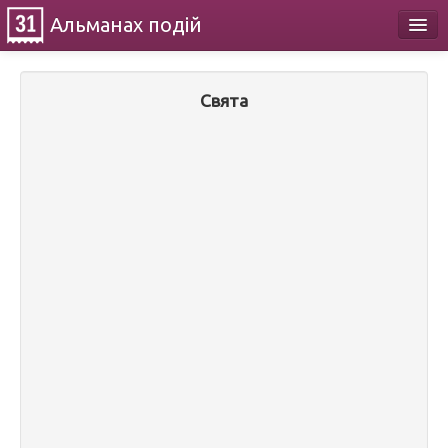
Альманах
подій
Календар
Свята
Про проект
Контакти