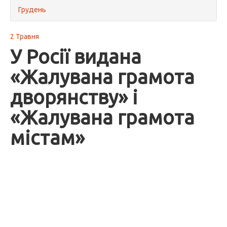
Грудень
2 Травня
У Росії видана
«Жалувана грамота
дворянству» і
«Жалувана грамота
містам»