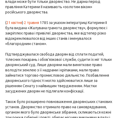
влади може бути тільки дворянство. Не дарма період
правління Катерини II називають «золотим віком»
російського дворянства.
(
21 квітня
)
2 травня
1785 за указом імператриці Катерини II
була видана «Жалувана грамота дворянству», формулює і
закріплює права і привілеї дворянства, яке відтепер різко
відокремлювалося від інших станів і іменувалося
«благородним станом».
Підтверджувалася свобода дворян від сплати податей,
тілесних покарань і обов'язкової служби, судити їх міг тільки
дворянський суд. Лише дворяни мали виняткове право
володіти землею з її надрами і кріпаками, мали право
займатися торгово-промисловою діяльністю. Позбавлення
дворянського гідності могло здійснюватися лише за
рішенням Сенату з найвищим твердженням. Маєтки
засуджених дворян не підлягали конфіскації.
Також було розширено повноваження дворянських станових
установ. Дворянство отримало право на самоврядування,
органом якого було дворянське зібрання, скликаються кожні
три роки в губернії і повіті, обирає місцеву виконавчу владу і