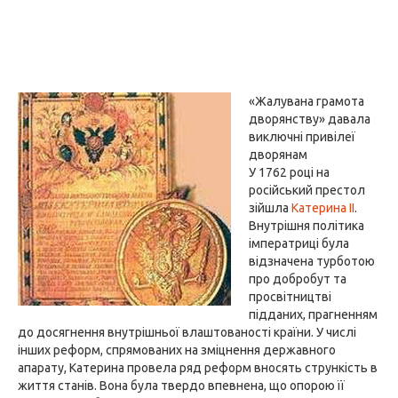
«Жалувана грамота
дворянству» давала
виключні привілеї
дворянам
У 1762 році на
російський престол
зійшла
Катерина II
.
Внутрішня політика
імператриці була
відзначена турботою
про добробут та
просвітництві
підданих, прагненням
до досягнення внутрішньої влаштованості країни. У числі
інших реформ, спрямованих на зміцнення державного
апарату, Катерина провела ряд реформ вносять стрункість в
життя станів. Вона була твердо впевнена, що опорою її