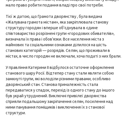
мало право робити подання владі про свої потреби.
Тієї ж датою, що Грамота дворянству , була видана
«Жалувана грамота містам», яка закріплювала станову
структуру городян і вперше об'єднувала в єдине
співтовариство розрізнені групи «городових обивателів»,
визначала їх права і обов'язки. Все населення міста з
майнових та соціальними ознаками ділилося на шість
станових категорій — розрядів. Селян, що проживали в
містах, в число городян не включали, хоча податі з них брали.
У правління Катерини II відбулося остаточне оформлення
станового шару Росії. Відтепер стану стали являти собою
замкнуті групи, які володіли різними правами, особливо
дворянський стан. Станова приналежність стала
передаватися у спадок, перехід із одного стану до іншого
був украй утруднений. Виключні привілеї дворянства
сприяли подальшому закріпачення селян, посилення над
ними панування поміщиків і виключення їх з станової
структури.