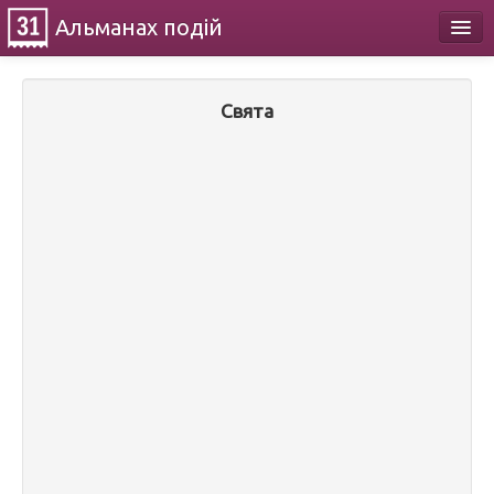
Альманах
подій
Календар
Свята
Про проект
Контакти