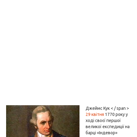
Джеймс Кук < / span >
29 квітня
1770 року у
ході своєї першої
великої експедиції на
барці «Індевор»