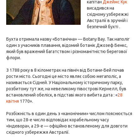
капітан
Джеймс Кук
висадився на
східному узбережжі
Австралії в зручній і
безпечній бухті .
Бухта отримала назву «Ботанічна» — Botany Bay. Так наполіг
один з учасників плавання, відомий ботанік Джозеф Бенкс,
який був вражений багатством і різноманітністю берегової
флори.
З 1788 року в 8 кілометрах на північ від Ботани-Бей почав
рости місто. Сьогодні це місто являє собою мегаполіс, а
називається Сідней. У Національному історичному парку,
розбитому тут же, на невеликому півострові Кернелл, був
встановлений обеліск, в підставі якого вибита дата : «
28
квітня
1770».
Розбіжність в один день з «канонічним» числом пояснюється
тим, що 28-е число відповідає корабельному часу
«Індевора», а 29-е — офіційно встановленому для довготи
східного узбережжя Австралії.