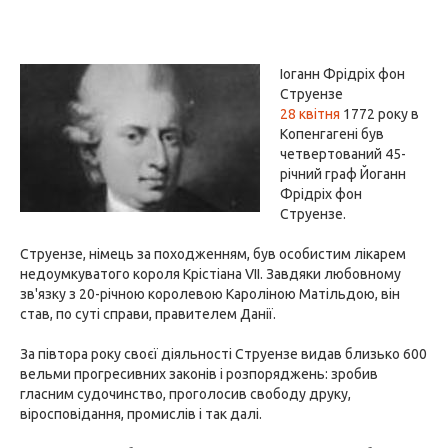
Іоганн Фрідріх фон
Струензе
28 квітня
1772 року в
Копенгагені був
четвертований 45-
річний граф Йоганн
Фрідріх фон
Струензе.
Струензе, німець за походженням, був особистим лікарем
недоумкуватого короля Крістіана VII. Завдяки любовному
зв'язку з 20-річною королевою Кароліною Матільдою, він
став, по суті справи, правителем Данії.
За півтора року своєї діяльності Струензе видав близько 600
вельми прогресивних законів і розпоряджень: зробив
гласним судочинство, проголосив свободу друку,
віросповідання, промислів і так далі.