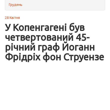
Грудень
28 Квітня
У Копенгагені був
четвертований 45-
річний граф Йоганн
Фрідріх фон Струензе