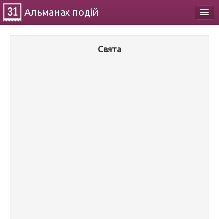
Альманах
подій
Календар
Свята
Про проект
Контакти