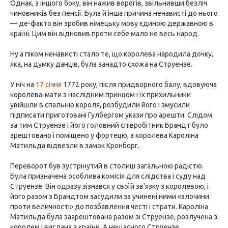
Однак, з іншого боку, він нажив ворогів, звільнивши безліч
чиновників без пенсії. Була й інша причина ненависті до нього
— де-факто він зробив німецьку мову єдиною державною в
країні. Цим він відновив проти себе мало не весь народ.
Ну а піком ненависті стало те, що королева народила дочку,
яка, на думку данців, була занадто схожа на Струензе.
У ніч на
17 січня
1772 року, після придворного балу, вдовуюча
королева-мати з наслідним принцом і їх прихильники
увійшли в спальню короля, розбудили його і змусили
підписати приготовані Гулбергом укази про арешти. Слідом
за тим Струензе і його головний співробітник Брандт було
арештовано і поміщено у фортецю, а королева Кароліна
Матильда відвезли в замок Кронборг.
Переворот був зустрінутий в столиці загальною радістю.
Була призначена особлива комісія для слідства і суду над
Струензе. Він одразу зізнався у своїй зв'язку з королевою, і
його разом з Брандтом засудили за учинені ними «злочини
проти величності» до позбавлення честі і страти. Кароліна
Матильда була заарештована разом зі Струензе, розлучена з
королем і вислана з країни. А нещасного Струензе