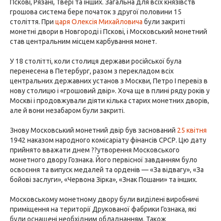
Пскові, Рязані, Твері та інших. Загальна для всіх князівств
грошова система бере початок з другої половини 15
століття. При
царя Олексія Михайловича
були закриті
монетні двори в Новгороді і Пскові, і Московський монетний
став центральним місцем карбування монет.
У 18 столітті, коли столиця держави російської була
перенесена в Петербург, разом з перекладом всіх
центральних державних установ з Москви, Петро I перевіз в
нову столицю і «грошовий двір». Хоча ще в плині ряду років у
Москві і продовжували діяти кілька старих монетних дворів,
але й вони незабаром були закриті.
Знову Московський монетний двір був заснований
25 квітня
1942 наказом народного комісаріату фінансів СРСР. Цю дату
прийнято вважати днем ??утворення Московського
монетного двору Гознака. Його первісної завданням було
освоєння та випуск медалей та орденів — «За відвагу», «За
бойові заслуги», «Червона Зірка», «Знак Пошани» та інших.
Московському монетному двору були виділені виробничі
приміщення на території Друкованої фабрики Гознака, які
були оснащені необхідним обладнанням. Також