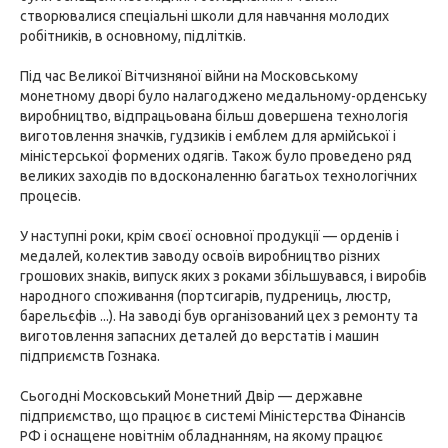
створювалися спеціальні школи для навчання молодих
робітників, в основному, підлітків.
Під час Великої Вітчизняної війни на Московському
монетному дворі було налагоджено медальному-орденську
виробництво, відпрацьована більш довершена технологія
виготовлення значків, гудзиків і емблем для армійської і
міністерської формених одягів. Також було проведено ряд
великих заходів по вдосконаленню багатьох технологічних
процесів.
У наступні роки, крім своєї основної продукції — орденів і
медалей, колектив заводу освоїв виробництво різних
грошових знаків, випуск яких з роками збільшувався, і виробів
народного споживання (портсигарів, пудрениць, люстр,
барельєфів ...). На заводі був організований цех з ремонту та
виготовлення запасних деталей до верстатів і машин
підприємств Гознака.
Сьогодні Московський Монетний Двір — державне
підприємство, що працює в системі Міністерства Фінансів
РФ і оснащене новітнім обладнанням, на якому працює