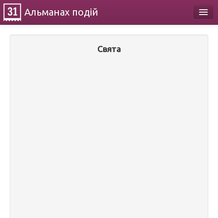
Альманах
подій
Календар
Свята
Про проект
Контакти