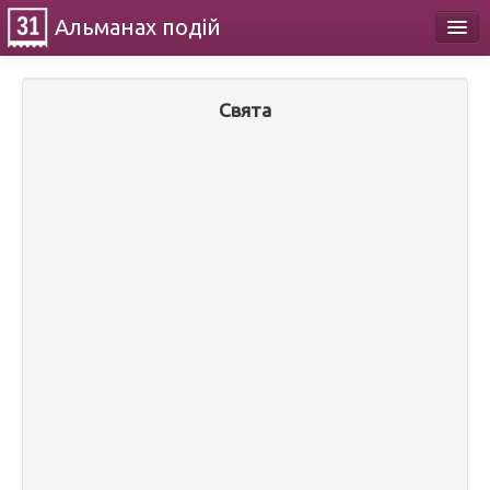
Альманах
подій
Календар
Свята
Про проект
Контакти