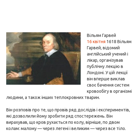
Вільям Гарвей
16 квітня
1618 Вільям
Гарвей, відомий
англійський учений і
лікар, організував
публічну лекцію в
Лондоні. У цій лекції
він вперше виклав
своє бачення систем
кровообігу в організмі
людини, а також інших теплокровних тварин.
Він розповів про те, що провів ряд дослідів і експериментів,
які дозволили йому зробити ряд спостережень. Він
вирахував, що кров рухається по колу, вірніше, по двом
колам: малому — через легені і великим — через все тіло.