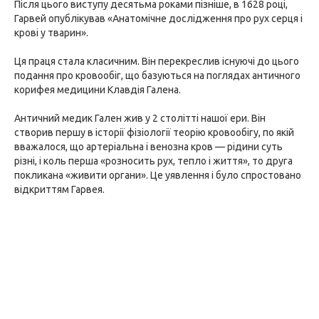
Після цього виступу десятьма роками пізніше, в 1628 році,
Гарвей опублікував «Анатомічне дослідження про рух серця і
крові у тварин».
Ця праця стала класичним. Він перекреслив існуючі до цього
подання про кровообіг, що базуються на поглядах античного
корифея медицини Клавдія Галена.
Античний медик Гален жив у 2 столітті нашої ери. Він
створив першу в історії фізіології теорію кровообігу, по якій
вважалося, що артеріальна і венозна кров — рідини суть
різні, і коль перша «розносить рух, тепло і життя», то друга
покликана «живити органи». Це уявлення і було спростовано
відкриттям Гарвея.