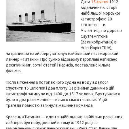
Дата
15 квітня
1912
відзначена в історії
найбільшої морської
катастрофою 20
століття — в
Атлантиці, по дорозі з
Саутгемптона
(Великобританія) в
Нью-Йорк (США),
натрапивши на айсберг, затонув найбільший пасажирський
лайнер «Титанік». Про сумно відомому пароплаві написано
десятки книг, сотні статей і нарисів, поставлено кілька
фільмів.
Після зіткнення з потопаючого судна на воду вдалося
спустити 15 шлюпок і два плоту. За різними даними в цій
катастрофі загинули від 1400 до 1517 чоловік. Врятувалися
було в два рази менше — всього сімсот чоловік. У цій
трагедії повністю загинула машинна команда.
Красень «Титанік» — один з найбільших і найбільш розкішних
лайнерів був побудований в тому ж 1912 році за
замовленням судноплавної компанії «Уайт Стар Лайн». Він