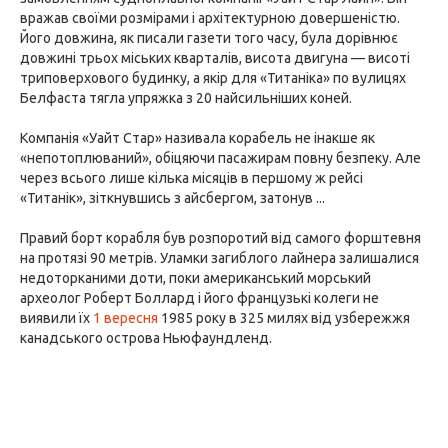
вражав своїми розмірами і архітектурною довершеністю.
Його довжина, як писали газети того часу, була дорівнює
довжині трьох міських кварталів, висота двигуна — висоті
триповерхового будинку, а якір для «Титаніка» по вулицях
Белфаста тягла упряжка з 20 найсильніших коней.
Компанія «Уайт Стар» називала корабель не інакше як
«непотоплюваний», обіцяючи пасажирам повну безпеку. Але
через всього лише кілька місяців в першому ж рейсі
«Титанік», зіткнувшись з айсбергом, затонув ...
Правий борт корабля був розпоротий від самого форштевня
на протязі 90 метрів. Уламки загиблого лайнера залишалися
недоторканими доти, поки американський морський
археолог Роберт Боллард і його французькі колеги не
виявили їх
1 вересня
1985 року в 325 милях від узбережжя
канадського острова Ньюфаундленд.