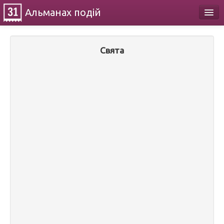
Альманах
подій
Календар
Свята
Про проект
Контакти