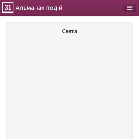
Альманах
подій
Календар
Свята
Про проект
Контакти