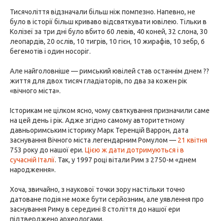
Тисячоліття відзначали більш ніж помпезно. Напевно, не
було в історії більш криваво відсвяткувати ювілею. Тільки в
Колізеї за три дні було вбито 60 левів, 40 коней, 32 слона, 30
леопардів, 20 ослів, 10 тигрів, 10 гієн, 10 жирафів, 10 зебр, 6
бегемотів і один носоріг.
Але найголовніше — римський ювілей став останнім днем ??
життя для двох тисяч гладіаторів, по два за кожен рік
«вічного міста».
Історикам не цілком ясно, чому святкування призначили саме
на цей день і рік. Адже згідно самому авторитетному
давньоримським історику Марк Теренцій Варрон, дата
заснування Вічного міста легендарним Ромулом —
21 квітня
753 року до нашої ери.
Цією ж дати дотримуються і в
сучасній Італії
. Так, у 1997 році вітали Рим з 2750-м «днем
народження».
Хоча, звичайно, з наукової точки зору настільки точно
датоване подія не може бути серйозним, але уявлення про
заснування Риму в середині 8 століття до нашої ери
підтверджено археологами.