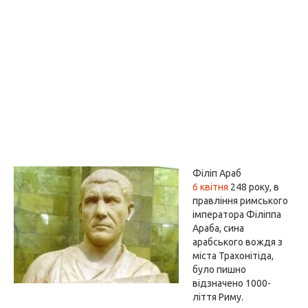
Філіп Араб
6 квітня
248 року, в
правління римського
імператора Філіппа
Араба, сина
арабського вождя з
міста Трахонітіда,
було пишно
відзначено 1000-
ліття Риму.