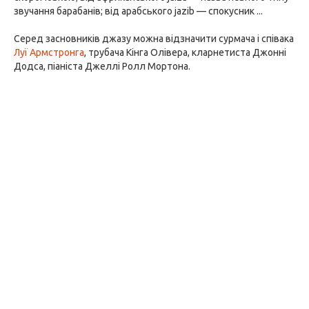
звучання барабанів; від арабського jazib — спокусник ...
Серед засновників джазу можна відзначити сурмача і співака
Луї Армстронга
, трубача Кінга Олівера, кларнетиста Джонні
Додса, піаніста Джеллі Ролл Мортона.