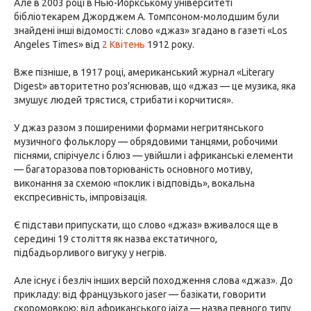
Але в 2003 році в Нью-Йоркському університеті
бібліотекарем Джорджем А. Томпсоном-молодшим були
знайдені інші відомості: слово «джаз» згадано в газеті «Los
Angeles Times» від
2 Квітень
1912 року.
Вже пізніше, в 1917 році, американський журнал «Literary
Digest» авторитетно роз'яснював, що «джаз — це музика, яка
змушує людей трястися, стрибати і корчитися».
У джаз разом з поширеними формами негритянського
музичного фольклору — обрядовими танцями, робочими
піснями, спірічуелс і блюз — увійшли і африканські елементи
— багаторазова повторюваність основного мотиву,
виконання за схемою «поклик і відповідь», вокальна
експресивність, імпровізація.
Є підстави припускати, що слово «джаз» вживалося ще в
середині 19 століття як назва екстатичного,
підбадьорливого вигуку у негрів.
Але існує і безліч інших версій походження слова «джаз». До
прикладу: від французького jaser — базікати, говорити
скоромовкою; від африканського jaiza — назва певного типу