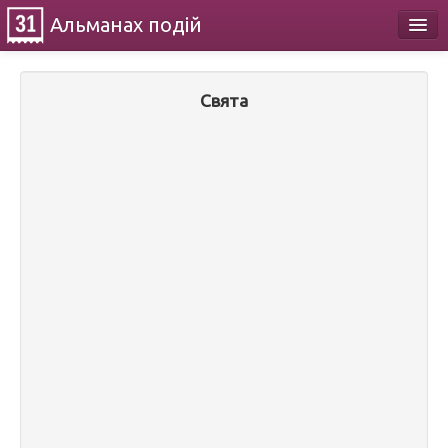
Альманах
подій
Календар
Свята
Про проект
Контакти