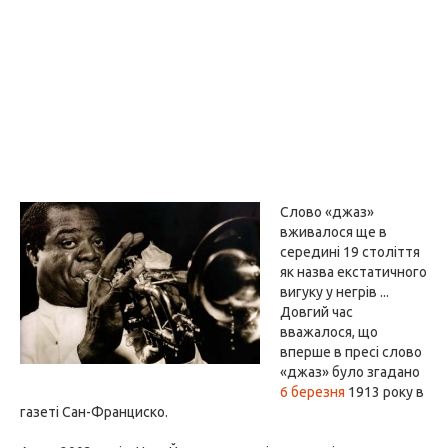
Слово «джаз»
вживалося ще в
середині 19 століття
як назва екстатичного
вигуку у негрів ...
Довгий час
вважалося, що
вперше в пресі слово
«джаз» було згадано
6 березня
1913 року в
газеті Сан-Франциско.