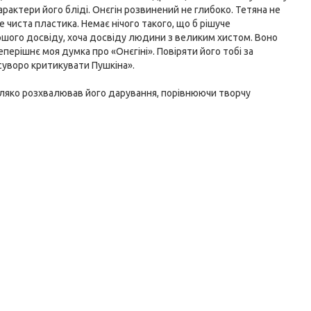
 Характери його бліді. Онєгін розвинений не глибоко. Тетяна не
е чиста пластика. Немає нічого такого, що б рішуче
ершого досвіду, хоча досвіду людини з великим хистом. Воно
еперішнє моя думка про «Онєгіні». Повіряти його тобі за
суворо критикувати Пушкіна».
іляко розхвалював його дарування, порівнюючи творчу