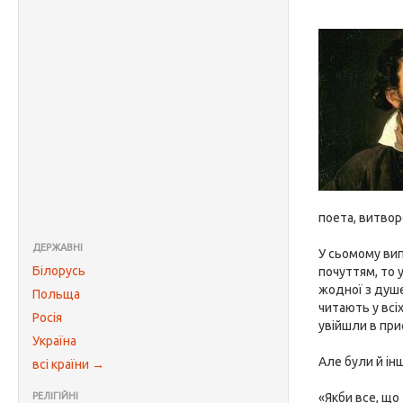
поета, витвор
ДЕРЖАВНІ
У сьомому вип
Білорусь
почуттям, то 
жодної з душе
Польща
читають у всіх
Росія
увійшли в прис
Україна
Але були й інш
всі країни →
РЕЛІГІЙНІ
«Якби все, що