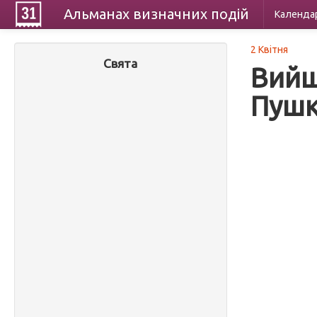
Альманах
визначних
подій
Календа
2 Квітня
Свята
Вийш
Пушк