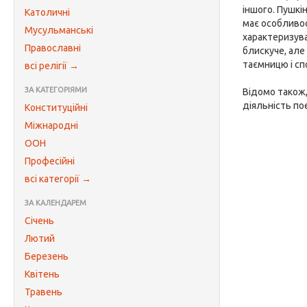
іншого. Пушкін
Католичні
має особливос
Мусульманські
характеризува
Православні
блискуче, але 
таємницю і сп
всі релігії →
ЗА КАТЕГОРІЯМИ
Відомо також,
діяльність по
Конституційні
Міжнародні
ООН
Професійні
всі категорії →
ЗА КАЛЕНДАРЕМ
Січень
Лютий
Березень
Квітень
Травень