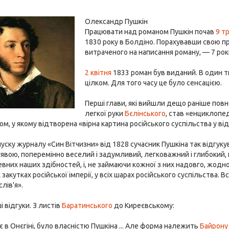
Олександр Пушкін
Працювати над романом Пушкін почав
9 т
1830 року в Болдіно. Порахувавши свою пр
витраченого на написання роману, — 7 років 
2 квітня
1833 роман був виданий. В один 
цілком. Для того часу це було сенсацією.
Перші глави, які вийшли дещо раніше повно
легкої руки
Бєлінського
, став «енциклопе
ом, у якому відтворена «вірна картина російського суспільства у ві
уску журналу «Син Вітчизни» від 1828 сучасник Пушкіна так відгуку
уявою, поперемінно веселий і задумливий, легковажний і глибокий, 
вних наших здібностей, і, не займаючи кожної з них надовго, жодно
 закутках російської імперії, у всіх шарах російського суспільства. 
лів'я».
і відгуки. З листів
Баратинського
до Киреєвському:
 є в Онєгіні, було власністю Пушкіна ... Але форма належить
Байрону