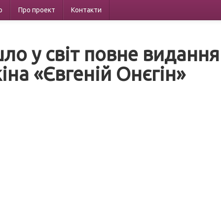
р
Про проект
Контакти
ло у світ повне виданн
іна «Євгеній Онєгін»