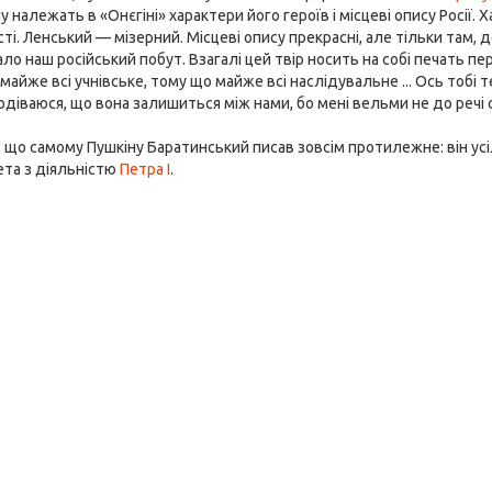
у належать в «Онєгіні» характери його героїв і місцеві опису Росії.
ті. Ленський — мізерний. Місцеві опису прекрасні, але тільки там, д
ло наш російський побут. Взагалі цей твір носить на собі печать п
майже всі учнівське, тому що майже всі наслідувальне ... Ось тобі т
одіваюся, що вона залишиться між нами, бо мені вельми не до речі 
 що самому Пушкіну Баратинський писав зовсім протилежне: він ус
ета з діяльністю
Петра I
.