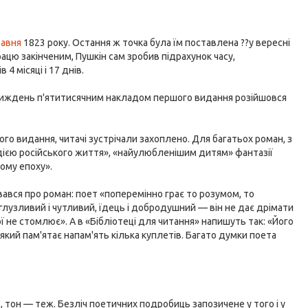
равня
1823 року. Остання ж точка була їм поставлена ??у вересні
ацю закінченим, Пушкін сам зробив підрахунок часу,
4 місяці і 17 днів.
тиждень п'ятитисячним накладом першого видання розійшовся
го видання, читачі зустрічали захоплено. Для багатьох роман, з
дією російського життя», «найулюбленішим дитям» фантазії
дому епоху».
вався про роман: поет «поперемінно грає то розумом, то
глузливий і чутливий, їдець і добродушний — він не дає дрімати
ї не стомлює». А в «Бібліотеці для читання» напишуть так: «Його
Всякий пам'ятає напам'ять кілька куплетів. Багато думки поета
, тон — теж. Безліч поетичних подробиць запозичене у того і у