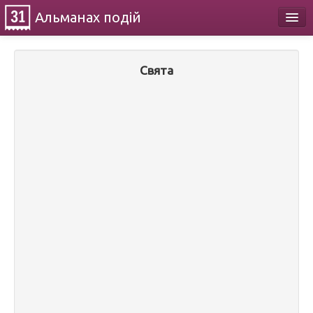
Альманах
подій
Календар
Свята
Про проект
Контакти