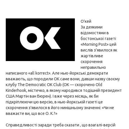
О'кей
За деякими
відомостями в
бостонської газеті
«Morning Post» цей
вислів з'явилося як
жартівливе
скорочення
неправильно
написаного «all korrect». Але нью-йоркські демократи
вважають, що породили ОК саме вони, давши назву своєму
клубу The Democratic OK Club (ОК — скорочено Old
Kinderhook, містечко, в якому народився тодішній президент
США Мартін ван Бюрен). І вже через місяць, як би
підкріплюючи цю версію, в нью-йоркській газеті це
скорочення з'явилося в його нинішньому значенні: «Чи не
вважаєте ви, що все О. К.?»
Справедливості заради треба сказати , що взагалі-версій