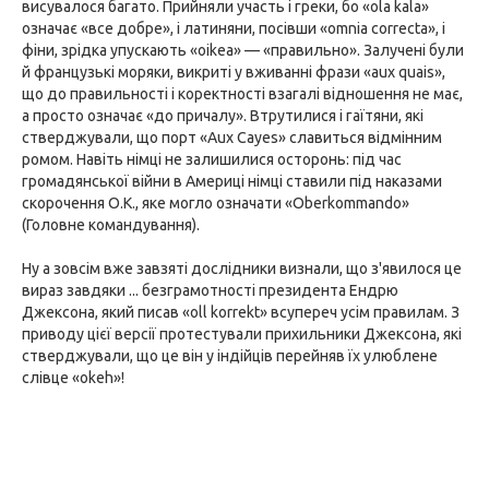
висувалося багато. Прийняли участь і греки, бо «ola kala»
означає «все добре», і латиняни, посівши «omnia correcta», і
фіни, зрідка упускають «oikea» — «правильно». Залучені були
й французькі моряки, викриті у вживанні фрази «aux quais»,
що до правильності і коректності взагалі відношення не має,
а просто означає «до причалу». Втрутилися і гаїтяни, які
стверджували, що порт «Aux Cayes» славиться відмінним
ромом. Навіть німці не залишилися осторонь: під час
громадянської війни в Америці німці ставили під наказами
скорочення О.К., яке могло означати «Oberkommando»
(Головне командування).
Ну а зовсім вже завзяті дослідники визнали, що з'явилося це
вираз завдяки ... безграмотності президента Ендрю
Джексона, який писав «oll korrekt» всупереч усім правилам. З
приводу цієї версії протестували прихильники Джексона, які
стверджували, що це він у індійців перейняв їх улюблене
слівце «okeh»!