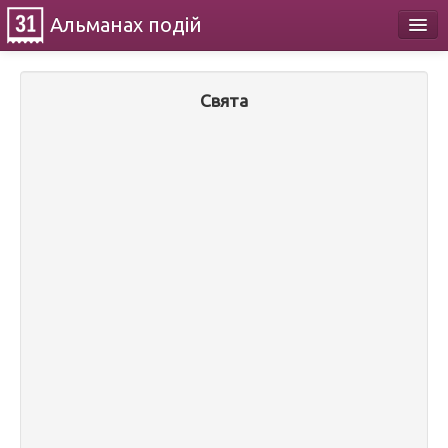
Альманах
подій
Календар
Свята
Про проект
Контакти