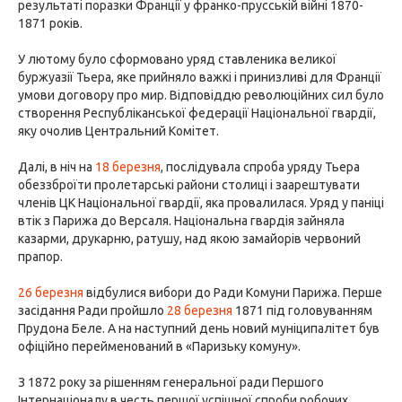
результаті поразки Франції у франко-прусській війні 1870-
1871 років.
У лютому було сформовано уряд ставленика великої
буржуазії Тьера, яке прийняло важкі і принизливі для Франції
умови договору про мир. Відповіддю революційних сил було
створення Республіканської федерації Національної гвардії,
яку очолив Центральний Комітет.
Далі, в ніч на
18 березня
, послідувала спроба уряду Тьера
обеззброїти пролетарські райони столиці і заарештувати
членів ЦК Національної гвардії, яка провалилася. Уряд у паніці
втік з Парижа до Версаля. Національна гвардія зайняла
казарми, друкарню, ратушу, над якою замайорів червоний
прапор.
26 березня
відбулися вибори до Ради Комуни Парижа. Перше
засідання Ради пройшло
28 березня
1871 під головуванням
Прудона Беле. А на наступний день новий муніципалітет був
офіційно перейменований в «Паризьку комуну».
З 1872 року за рішенням генеральної ради Першого
Інтернаціоналу в честь першої успішної спроби робочих