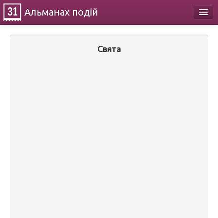
Альманах
подій
Календар
Свята
Про проект
Контакти