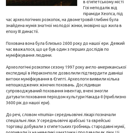
в єгипетському місті
Гізі неподалік від
піраміди Хеопса, під
час археологічних розкопок, на двометровій глибині була
знайдена мумія знатної молодої жінки, імовірно що жила в
епоху III династії.
Похована вона була близько 2600 року до нашої ери. Деякий
час вважалося, що це був один з перших дослідів по
муміфікування людини.
Археологічні розкопки сезону 1997 року англо-американської
експедиції в Иераконполе дозволили підтвердити давніші
витоки муміфікування в Єгипті. Археологи виявили кілька
непошкоджених жіночих поховань. Дослідивши
супроводжуваний поховання інвентар, вчені змогли
датувати поховання періодом культури Накада-II (приблизно
3600 рік до нашої ери).
До речі, словом «mumia» середньовічні лікарі позначали
спеціальні ліки. У середньовіччі арабські та єврейські
торговці добували з єгипетських гробниць стародавні мумії,
розривали їх на невеликі шматочки і продавали як ліки. Ці