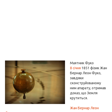
Маятник Фуко
8 січня
1851 фізик Жан
Бернар Леон Фуко,
завдяки
сконструйованому
ним апарату, отримав
доказ, що Земля
крутиться.
Жан Бернар Леон