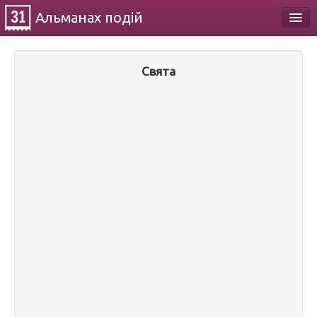
Альманах
подій
Календар
Свята
Про проект
Контакти