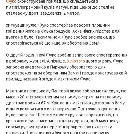
Фуко
сконструював прилад, що складається з
п'ятикілограмовий кулі з латуні, підвішеної до стелі на
сталевому дроті завдовжки 2 метри.
хитнувши кулю, Фуко спостерігав поворот площини
гойдання його на кілька градусів. Хоча ніяких підстав для
цього не було. Таким чином, Фуко зробив висновки, що
спостерігається не що інше, як обертання Землі.
О другій годині ночі Фуко зробив запис свого спостереження
в робочому журналі. А пізніше,
3 лютого
цього ж року, Фуко
запросив академіків в Паризьку обсерваторію для
спостереження за обертанням Землі і продемонстрував свій
прилад, названий згодом маятником Фуко.
Маятник в паризькому Пантеоні являв собою металеву кулю
масою 28 кг із закріпленим на ньому вістрям на сталевому
дроті завдовжки 67 м. Кріплення маятника дозволяло йому
вільно коливатися у всіх напрямках. Під точкою кріплення
було зроблено Шестиметрове кругове огородження, по
краю якого була насипана піщана доріжка, щоб маятник у
своєму русі міг при її перетині прокреслюють на піску
позначки. Щоб уникнути бічного поштовху при пуску