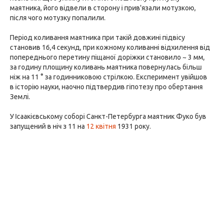
маятника, його відвели в сторону і прив'язали мотузкою,
після чого мотузку попалили.
Період коливання маятника при такій довжині підвісу
становив 16,4 секунд, при кожному коливанні відхилення від
попереднього перетину піщаної доріжки становило ~ 3 мм,
за годину площину коливань маятника повернулась більш
ніж на 11 ° за годинниковою стрілкою. Експеримент увійшов
в історію науки, наочно підтвердив гіпотезу про обертання
Землі.
У Ісаакієвському соборі Санкт-Петербурга маятник Фуко був
запущений в ніч з 11 на
12 квітня
1931 року.