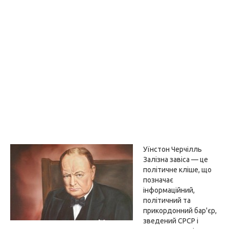
Уїнстон Черчілль
Залізна завіса — це
політичне кліше, що
позначає
інформаційний,
політичний та
прикордонний бар'єр,
зведений СРСР і