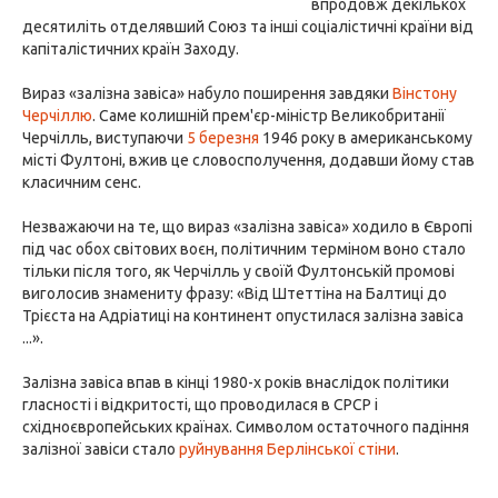
впродовж декількох
десятиліть отделявший Союз та інші соціалістичні країни від
капіталістичних країн Заходу.
Вираз «залізна завіса» набуло поширення завдяки
Вінстону
Черчіллю
. Саме колишній прем'єр-міністр Великобританії
Черчілль, виступаючи
5 березня
1946 року в американському
місті Фултоні, вжив це словосполучення, додавши йому став
класичним сенс.
Незважаючи на те, що вираз «залізна завіса» ходило в Європі
під час обох світових воєн, політичним терміном воно стало
тільки після того, як Черчілль у своїй Фултонській промові
виголосив знамениту фразу: «Від Штеттіна на Балтиці до
Трієста на Адріатиці на континент опустилася залізна завіса
...».
Залізна завіса впав в кінці 1980-х років внаслідок політики
гласності і відкритості, що проводилася в СРСР і
східноєвропейських країнах. Символом остаточного падіння
залізної завіси стало
руйнування Берлінської стіни
.