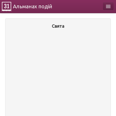
Альманах
подій
Календар
Свята
Про проект
Контакти