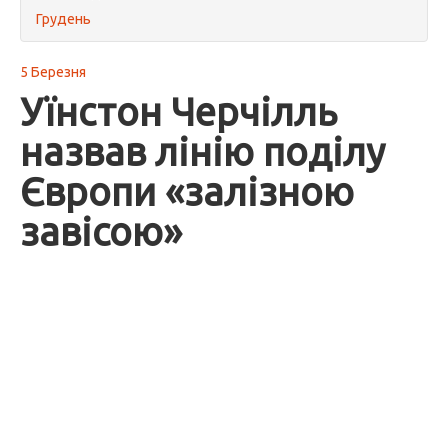
Грудень
5 Березня
Уїнстон Черчілль
назвав лінію поділу
Європи «залізною
завісою»