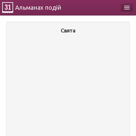
Альманах
подій
Календар
Свята
Про проект
Контакти