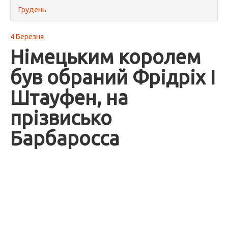
Грудень
4 Березня
Німецьким королем
був обраний Фрідріх I
Штауфен, на
прізвисько
Барбаросса