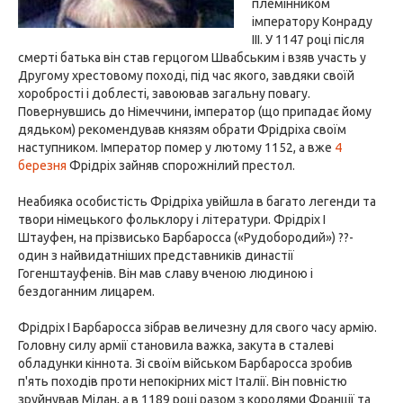
племінником
імператору Конраду
III. У 1147 році після
смерті батька він став герцогом Швабським і взяв участь у
Другому хрестовому поході, під час якого, завдяки своїй
хоробрості і доблесті, завоював загальну повагу.
Повернувшись до Німеччини, імператор (що припадає йому
дядьком) рекомендував князям обрати Фрідріха своїм
наступником. Імператор помер у лютому 1152, а вже
4
березня
Фрідріх зайняв спорожнілий престол.
Неабияка особистість Фрідріха увійшла в багато легенди та
твори німецького фольклору і літератури. Фрідріх I
Штауфен, на прізвисько Барбаросса («Рудобородий») ??-
один з найвидатніших представників династії
Гогенштауфенів. Він мав славу вченою людиною і
бездоганним лицарем.
Фрідріх I Барбаросса зібрав величезну для свого часу армію.
Головну силу армії становила важка, закута в сталеві
обладунки кіннота. Зі своїм військом Барбаросса зробив
п'ять походів проти непокірних міст Італії. Він повністю
зруйнував Мілан, а в 1189 році разом з королями Франції та