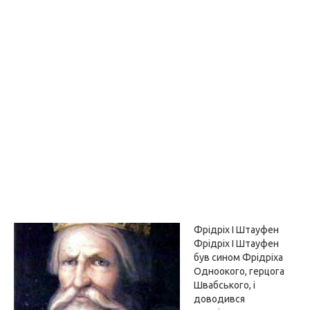
Фрідріх I Штауфен
Фрідріх I Штауфен
був сином Фрідріха
Одноокого, герцога
Швабського, і
доводився