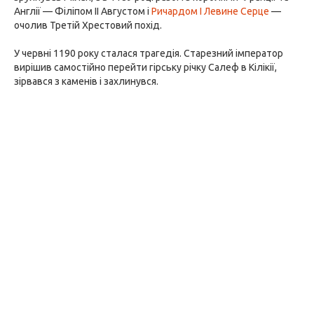
Англії — Філіпом II Августом і
Ричардом I Левине Серце
—
очолив Третій Хрестовий похід.
У червні 1190 року сталася трагедія. Старезний імператор
вирішив самостійно перейти гірську річку Салеф в Кілікії,
зірвався з каменів і захлинувся.