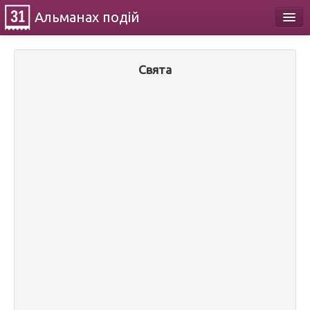
Альманах
подій
Календар
Свята
Про проект
Контакти