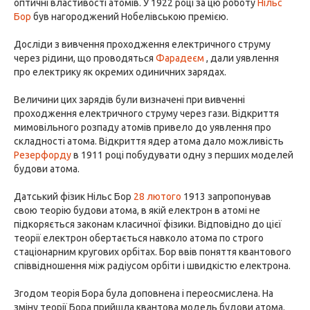
оптичні властивості атомів. У 1922 році за цю роботу
Нільс
Бор
був нагороджений Нобелівською премією.
Досліди з вивчення проходження електричного струму
через рідини, що проводяться
Фарадеєм
, дали уявлення
про електрику як окремих одиничних зарядах.
Величини цих зарядів були визначені при вивченні
проходження електричного струму через гази. Відкриття
мимовільного розпаду атомів привело до уявлення про
складності атома. Відкриття ядер атома дало можливість
Резерфорду
в 1911 році побудувати одну з перших моделей
будови атома.
Датський фізик Нільс Бор
28 лютого
1913 запропонував
свою теорію будови атома, в якій електрон в атомі не
підкоряється законам класичної фізики. Відповідно до цієї
теорії електрон обертається навколо атома по строго
стаціонарним кругових орбітах. Бор ввів поняття квантового
співвідношення між радіусом орбіти і швидкістю електрона.
Згодом теорія Бора була доповнена і переосмислена. На
зміну теорії Бора прийшла квантова модель будови атома.