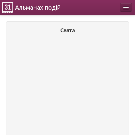
Альманах
подій
Календар
Свята
Про проект
Контакти