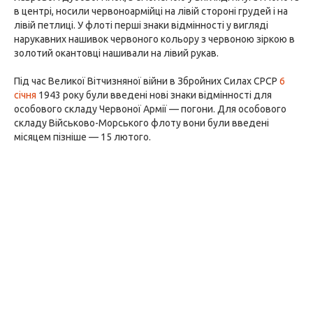
в центрі, носили червоноармійці на лівій стороні грудей і на
лівій петлиці. У флоті перші знаки відмінності у вигляді
нарукавних нашивок червоного кольору з червоною зіркою в
золотий окантовці нашивали на лівий рукав.
Під час Великої Вітчизняної війни в Збройних Силах СРСР
6
січня
1943 року були введені нові знаки відмінності для
особового складу Червоної Армії — погони. Для особового
складу Військово-Морського флоту вони були введені
місяцем пізніше — 15 лютого.