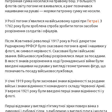
патронная сумка носилася на правому боці. У більшості
флотів світу погони не вживалися, а ранг позначався
нашивками на рукаві — моряки патронну сумку не носили.
У Росії погони з'явилися на військовому одязі при
Петра I
. З
1762 року була зроблена спроба зробити погон засобом
розрізнення солдатів і офіцерів.
Після Жовтневої революції 1917 року в Росії декретом
Раднаркому РРФСР було скасовано погони в армії і нашивки у
флоті, як символ нерівності. Скасовані були і військові
звання. Військовослужбовці розрізнялися лише за посадами.
В якості знаків розрізнення в ході Громадянської війни були
введені нашивки на рукави у вигляді геометричних фігур, що
позначають посаду військовослужбовця.
У січні 1919 року були засновані знаки відмінності за родами
військ і знаки відмінності командного складу Червоної Армії.
У вересні 1921 року були введені перші знаки відмінності і у
флоті.
Перші відзнаки у вигляді п'ятикутної зірки поверх вінка з
лаврової і дубової гілок, з емблемою у вигляді плуга і молота