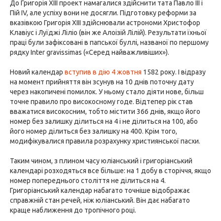
До Григорія XIII проект намагалися здійснити тата Павло III і
Пій IV, але успіху вони не досягли. Підготовку реформи за
вказівкою Григорія XIII здійснювали астрономи Христофор
Клавіус і Луїджі Ліліо (він же Алоізій Лілій). Результати їхньої
праці були зафіксовані в папської буллі, названої по першому
рядку Inter gravissimas («Серед найважливіших»).
Новий календар
вступив в дію
4 жовтня
1582 року. І відразу
на момент прийняття він зсунув на 10 днів поточну дату
через накопичені помилок. У ньому стало діяти нове, більш
точне правило про високосному годе. Відтепер рік став
вважатися високосним, тобто містити 366 днів, якщо його
номер без залишку ділиться на 4 і не ділиться на 100, або
його номер ділиться без залишку на 400. Крім того,
модифікувалися правила розрахунку християнської пасхи.
Таким чином, з плином часу юліанський і григоріанський
календарі розходяться все більше: на 1 добу в сторіччя, якщо
номер попереднього століття не ділиться на 4.
Григоріанський календар набагато точніше відображає
справжній стан речей, ніж юліанський. Він дає набагато
краще наближення до тропічного році.