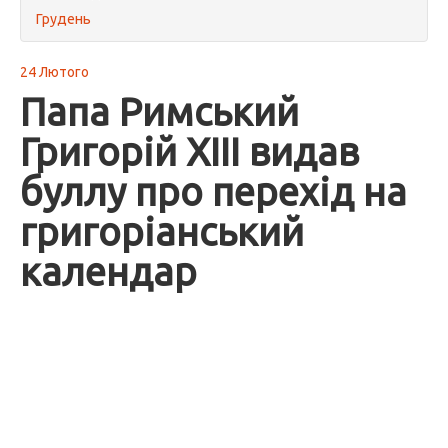
Грудень
24 Лютого
Папа Римський
Григорій XIII видав
буллу про перехід на
григоріанський
календар