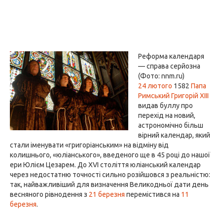
Реформа календаря
— справа серйозна
(Фото: nnm.ru)
24 лютого
1582
Папа
Римський Григорій XIII
видав буллу про
перехід на новий,
астрономічно більш
вірний календар, який
стали іменувати «григоріанським» на відміну від
колишнього, «юліанського», введеного ще в 45 році до нашої
ери Юлієм Цезарем. До XVI століття юліанський календар
через недостатню точності сильно розійшовся з реальністю:
так, найважливіший для визначення Великодньої дати день
весняного рівнодення з
21 березня
перемістився на
11
березня
.