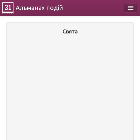
Альманах
подій
Календар
Свята
Про проект
Контакти