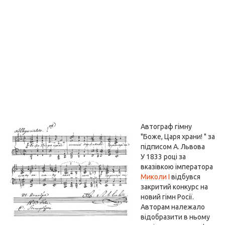
Автограф гімну
"Боже, Царя храни! " за
підписом А. Львова
У 1833 році за
вказівкою імператора
Миколи I
відбувся
закритий конкурс на
новий гімн Росії.
Авторам належало
відобразити в ньому