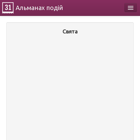
Альманах
подій
Календар
Свята
Про проект
Контакти