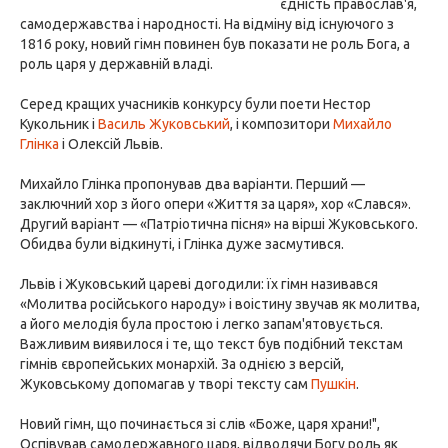
єдність православ'я,
самодержавства і народності. На відміну від існуючого з
1816 року, новий гімн повинен був показати не роль Бога, а
роль царя у державній владі.
Серед кращих учасників конкурсу були поети Нестор
Кукольник і
Василь Жуковський
, і композитори
Михайло
Глінка
і Олексій Львів.
Михайло Глінка пропонував два варіанти. Перший —
заключний хор з його опери «Життя за царя», хор «Слався».
Другий варіант — «Патріотична пісня» на вірші Жуковського.
Обидва були відкинуті, і Глінка дуже засмутився.
Львів і Жуковський цареві догодили: їх гімн називався
«Молитва російського народу» і воістину звучав як молитва,
а його мелодія була простою і легко запам'ятовується.
Важливим виявилося і те, що текст був подібний текстам
гімнів європейських монархій. За однією з версій,
Жуковському допомагав у творі тексту сам
Пушкін
.
Новий гімн, що починається зі слів «Боже, царя храни!",
Оспівував самодержавного царя, відводячи Богу роль як