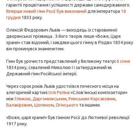
гарантії процвітання і успішності держави самодержавного.
Вперше новий гімн Росії був виконаний
для імператора
18
грудня
1833 року.
Олексій Федорович Львів — виходець із старовинної
дворянської прізвища . З його творів лише «Боже, Царя
храни» став відомий, і завдяки цього гімну в Різдво 1834 року
він прокинувся знаменитим.
Гімн був урочисто представлений у Великому театрі
6 січня
1834 року, схвалений Миколою I і затверджений як
Державний гімн Російської імперії.
Через сорок років Львів удостоївся почесного місця на
алегоричній картині
Іллі Рєпіна
«Слов'янські композитори»
між
Глінкою
,
Даргомижським
,
Римським-Корсаковим
,
Балакірєвим
,
Шопеном
,
Огінського
та іншими.
«Боже, царя храни!» був гімном Росії до Лютневої революції
1917 року.