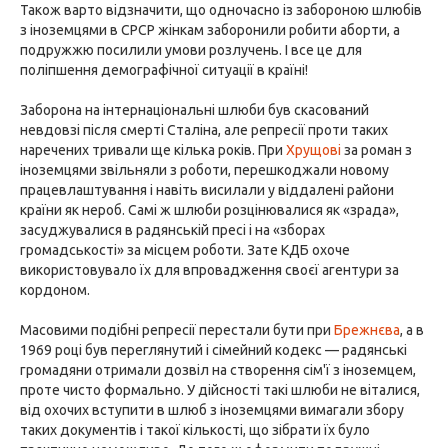
Також варто відзначити, що одночасно із забороною шлюбів
з іноземцями в СРСР жінкам заборонили робити аборти, а
подружжю посилили умови розлучень. І все це для
поліпшення демографічної ситуації в країні!
Заборона на інтернаціональні шлюби був скасований
невдовзі після смерті Сталіна, але репресії проти таких
наречених тривали ще кілька років. При
Хрущові
за роман з
іноземцями звільняли з роботи, перешкоджали новому
працевлаштування і навіть висилали у віддалені райони
країни як нероб. Самі ж шлюби розцінювалися як «зрада»,
засуджувалися в радянській пресі і на «зборах
громадськості» за місцем роботи. Зате КДБ охоче
використовувало їх для впровадження своєї агентури за
кордоном.
Масовими подібні репресії перестали бути при
Брежнєва
, а в
1969 році був переглянутий і сімейний кодекс — радянські
громадяни отримали дозвіл на створення сім'ї з іноземцем,
проте чисто формально. У дійсності такі шлюби не віталися,
від охочих вступити в шлюб з іноземцями вимагали збору
таких документів і такої кількості, що зібрати їх було