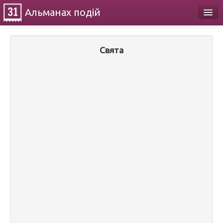
Альманах
подій
Календар
Свята
Про проект
Контакти