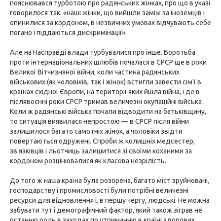
пояснювався турботою про радянських жінках, про що в указі
говорилося так: «наші жінки, що вийшли заміж за іноземців і
опинилися за кордоном, в незвичних умовах відчувають себе
погано і піддаються дискримінації».
Але на Насправді влади турбувалися про інше. Боротьба
проти інтернаціональних шлюбів почалася в СРСР ще в роки
Великої Вітчизняної війни, коли частина радянських
військових (як чоловіків, так і жінок) встигли завести сім'ї в
країнах східної Європи, на території яких йшла війна, і де в
післявоєнні роки СРСР тримав величезні окупаційні війська .
Коли ж радянські війська почали відводити на батьківщину,
то ситуація виявилася непростою — в СРСР після війни
залишилося багато самотніх жінок, а чоловіки звідти
повертаються одружені. Спроби ж колишніх медсестер,
зв'язківців і льотчиць залишитися зі своїми коханими за
кордоном розцінювалися як класова незрілість.
До того ж наша країна була розорена, багато міст зруйновані,
господарству і промисловості були потрібні величезні
ресурси для відновлення і, в першу чергу, людські. Не можна
забувати тут і демографічний фактор, який також зіграв не
останню роль в заходах по утриманню в країні здорових