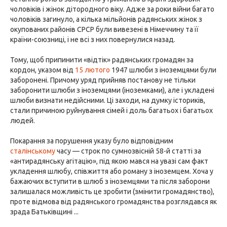
чоловіків і жінок дітородного віку. Адже за роки війни багато
чоловіків загинуло, а кілька мільйонів радянських жінок з
окупованих районів СРСР були вивезені в Німеччину та її
країни-союзниці, і не всі з них повернулися назад.
Тому, щоб припинити «відтік» радянських громадян за
кордон, указом від
15 лютого
1947 шлюби з іноземцями були
заборонені. Причому уряд прийняв постанову не тільки
заборонити шлюби з іноземцями (іноземками), але і укладені
шлюби визнати недійсними. Ці заходи, на думку істориків,
стали причиною руйнування сімей і доль багатьох і багатьох
людей.
Покарання за порушення указу було відповідним
сталінському
часу — строк по сумнозвісній 58-й статті за
«антирадянську агітацію», під якою мався на увазі сам факт
укладення шлюбу, співжиття або роману з іноземцем. Хоча у
бажаючих вступити в шлюб з іноземцями та після заборони
залишалася можливість це зробити (змінити громадянство),
проте відмова від радянського громадянства розглядався як
зрада Батьківщині ...