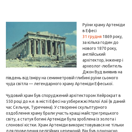
Руїни храму Артеміди
в Ефесі
31 грудня
1869 року,
за кілька годин до
нового 1870 року,
англійський
архітектор, інженер і
археолог-любитель
Джон Вуд виявив на
південь від Ізміру на семиметровій глибині руїни сьомого
чуда світла — легендарного храму Артеміди Ефеської.
Чудовий храм був споруджений архітектором Хейрократ в
550 році до н.е. в місті Ефесі на узбережжі Малої Азії (в даний
час Сельчук, Туреччина). У створенні скульптурного
оздоблення храму брали участь кращі майстри грецького
світу, а статуя богині Артеміди була зроблена із золота і
слонової кістки. Храм Артеміди використовувався не тільки
для проведення релігійних церемоній. Він був одночасно