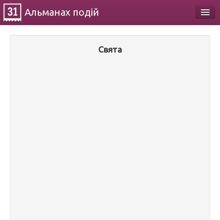
Альманах
подій
Календар
Свята
Про проект
Контакти