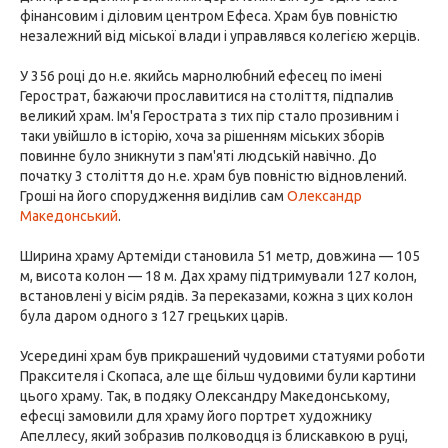
фінансовим і діловим центром Ефеса. Храм був повністю
незалежний від міської влади і управлявся колегією жерців.
У 356 році до н.е. якийсь марнолюбний ефесец по імені
Герострат, бажаючи прославитися на століття, підпалив
великий храм. Ім'я Герострата з тих пір стало прозивним і
таки увійшло в історію, хоча за рішенням міських зборів
повинне було зникнути з пам'яті людській навічно. До
початку 3 століття до н.е. храм був повністю відновлений.
Гроші на його спорудження виділив сам
Олександр
Македонський
.
Ширина храму Артеміди становила 51 метр, довжина — 105
м, висота колон — 18 м. Дах храму підтримували 127 колон,
встановлені у вісім рядів. За переказами, кожна з цих колон
була даром одного з 127 грецьких царів.
Усередині храм був прикрашений чудовими статуями роботи
Праксителя і Скопаса, але ще більш чудовими були картини
цього храму. Так, в подяку Олександру Македонському,
ефесці замовили для храму його портрет художнику
Апеллесу, який зобразив полководця із блискавкою в руці,