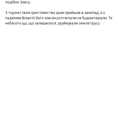
подібно Зевсу.
З торжеством християнства храм прийшов в занепад, а з
падінням Візантії його зовсім розтягнули на будматеріали. Те
небагато що, що залишилося, зруйнували землетрусу.