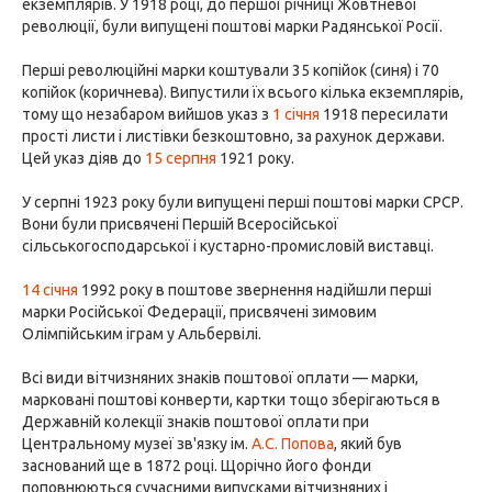
екземплярів. У 1918 році, до першої річниці Жовтневої
революції, були випущені поштові марки Радянської Росії.
Перші революційні марки коштували 35 копійок (синя) і 70
копійок (коричнева). Випустили їх всього кілька екземплярів,
тому що незабаром вийшов указ з
1 січня
1918 пересилати
прості листи і листівки безкоштовно, за рахунок держави.
Цей указ діяв до
15 серпня
1921 року.
У серпні 1923 року були випущені перші поштові марки СРСР.
Вони були присвячені Першій Всеросійської
сільськогосподарської і кустарно-промисловій виставці.
14 січня
1992 року в поштове звернення надійшли перші
марки Російської Федерації, присвячені зимовим
Олімпійським іграм у Альбервілі.
Всі види вітчизняних знаків поштової оплати — марки,
марковані поштові конверти, картки тощо зберігаються в
Державній колекції знаків поштової оплати при
Центральному музеї зв'язку ім.
А.С. Попова
, який був
заснований ще в 1872 році. Щорічно його фонди
поповнюються сучасними випусками вітчизняних і