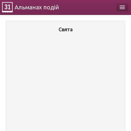
Альманах
подій
Календар
Свята
Про проект
Контакти