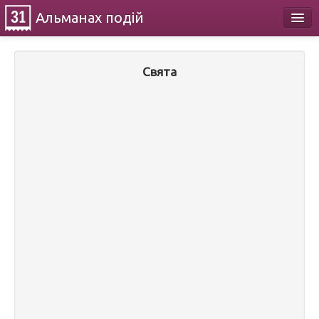
Альманах
подій
Календар
Свята
Про проект
Контакти