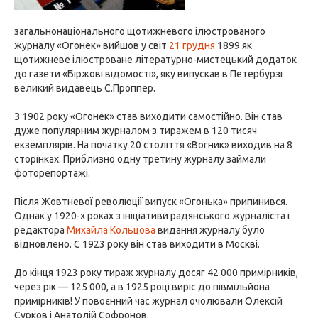
загальнонаціонального щотижневого ілюстрованого
журналу «Огонек» вийшов у світ
21 грудня
1899 як
щотижневе ілюстроване літературно-мистецький додаток
до газети «Біржові відомості», яку випускав в Петербурзі
великий видавець С.Проппер.
З 1902 року «Огонек» став виходити самостійно. Він став
дуже популярним журналом з тиражем в 120 тисяч
екземплярів. На початку 20 століття «Вогник» виходив на 8
сторінках. Приблизно одну третину журналу займали
фоторепортажі.
Після Жовтневої революції випуск «Огонька» припинився.
Однак у 1920-х роках з ініціативи радянського журналіста і
редактора
Михайла Кольцова
видання журналу було
відновлено. C 1923 року він став виходити в Москві.
До кінця 1923 року тираж журналу досяг 42 000 примірників,
через рік — 125 000, а в 1925 році виріс до півмільйона
примірників! У повоєнний час журнал очолювали Олексій
Сурков і Анатолій Софронов.