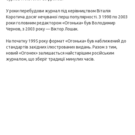
У роки перебудови журнал під керівництвом Віталія
Коротича досяг нечуваної перш популярності. З 1998 по 2003
роки головним редактором «Огонька» був Володимир
Чернов, з 2003 року — Віктор Лошак.
На початку 1995 року формат «Огонька» був наближений до
стандартів західних ілюстрованих видань. Разом з тим,
новий «Огонек» залишається найстарішим російським
журналом, що зберіг традиції минулих часів.