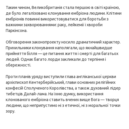
Таким чином, Великобританія стала першою в світі країною,
де було легалізовано клонування ембріона людини. Клітини
ембріонів повинні використовуватися для боротьби з
важкими захворюваннями: раку, лейкемії і хвороби
Паркінсона.
Обговорення законопроекту носило драматичний характер.
Прихильники клонування наполягали, що якнайшвидше
прийняття білля — це питання життя і смерті для багатьох
людей. Однак багато лорди закликали до терпіння і
обережності.
Проти планів уряду виступили глава англіканської церкви
архієпископ Кентерберійський, глави основних релігійних
конфесій Сполученого Королівства, а також духовний лідер
тибетців Далай-лама. На їхню думку, використання
клонованого ембріона ставить вчених вище Бога — творця
людини, що неприпустимо ні з етичної, ні з моральної точки
зору.