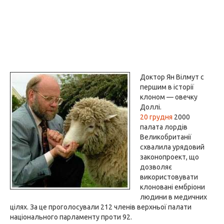
Доктор Ян Вілмут c
першим в історії
клоном — овечку
Доллі.
20 грудня
2000
палата лордів
Великобританії
схвалила урядовий
законопроект, що
дозволяє
використовувати
клоновані ембріони
людини в медичних
цілях. За це проголосували 212 членів верхньої палати
національного парламенту проти 92.