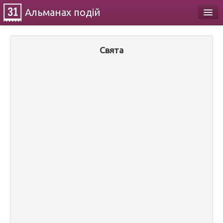
Альманах
подій
Календар
Свята
Про проект
Контакти