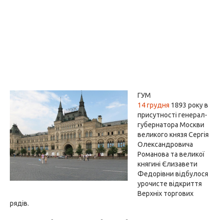
ГУМ
14 грудня
1893 року в
присутності генерал-
губернатора Москви
великого князя Сергія
Олександровича
Романова та великої
княгині Єлизавети
Федорівни відбулося
урочисте відкриття
Верхніх торгових
рядів.