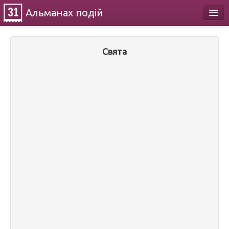
Альманах
подій
Календар
Свята
Про проект
Контакти