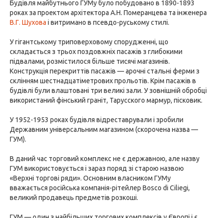
Будівля майбутнього ГУМу було побудовано в 1890-1893
роках за проектом архітектора А.Н. Померанцева та інженера
В.Г. Шухова
і витримано в псевдо-руському стилі.
У гігантському триповерховому спорудженні, що
складається з трьох поздовжніх пасажів з глибокими
підвалами, розмістилося більше тисячі магазинів.
Конструкція перекриттів пасажів — арочні стальні ферми з
склінням шестнадцатіметрових прольотів. Крім пасажів в
будівлі були влаштовані три великі зали. У зовнішній обробці
використаний фінський граніт, Тарусского мармур, пісковик.
У 1952-1953 роках будівля відреставрували і зробили
Державним універсальним магазином (скорочена назва —
ГУМ).
В даний час торговий комплекс не є державною, але назву
ГУМ використовується і зараз поряд зі старою назвою
«Верхні торгові ряди». Основним власником ГУМу
вважається російська компанія-рітейлер Bosco di Ciliegi,
великий продавець предметів розкоші.
ГУМ — один з найбільших торгових комплексів у Європі і є