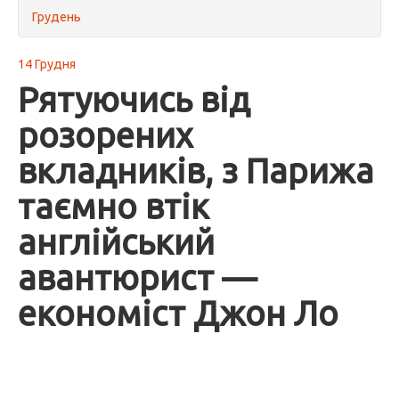
Грудень
14 Грудня
Рятуючись від
розорених
вкладників, з Парижа
таємно втік
англійський
авантюрист —
економіст Джон Ло