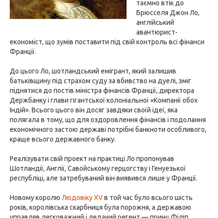
таємно втік до
Брюсселя Джон Ло,
англійський
авантюрист-
економіст, що зумів поставити під свій контроль всі фінанси
Франції.
До цього Ло, шотландський емігрант, який залишив
батьківщину під страхом суду за вбивство на дуелі, зміг
піднятися до постів міністра фінансів Франції, директора
Держбанку і глави гігантської колоніальної «Компанії обох
Індій». Всього цього він досяг завдяки своїй ідеї, яка
полягала в тому, що для оздоровлення фінансів і подолання
економічного застою державі потрібні банкноти особливого,
краще всього державного банку.
Реалізувати свій проект на практиці Ло пропонував
Шотландії, Англії, Савойському герцогству і Генуезької
республіці, але затребуваний він виявився лише у Франції.
Новому королю
Людовіку XV
в той час було всього шість
років, королівська скарбниця була порожня, а державою
управляв легковажний і ледачий регент — принц Філіп