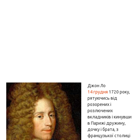
Джон Ло
14 грудня
1720 року,
рятуючись від
розорених і
розлючених
вкладників і кинувши
в Парижі дружину,
дочку і брата, з
французької столиці