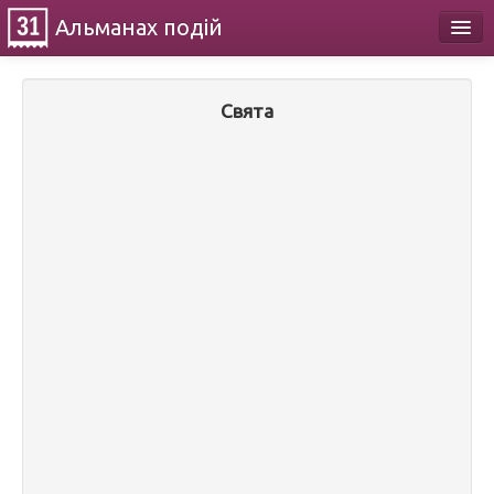
Альманах
подій
Календар
Свята
Про проект
Контакти