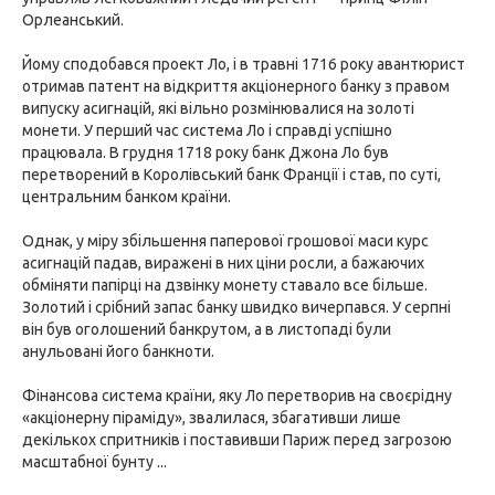
Орлеанський.
Йому сподобався проект Ло, і в травні 1716 року авантюрист
отримав патент на відкриття акціонерного банку з правом
випуску асигнацій, які вільно розмінювалися на золоті
монети. У перший час система Ло і справді успішно
працювала. В грудня 1718 року банк Джона Ло був
перетворений в Королівський банк Франції і став, по суті,
центральним банком країни.
Однак, у міру збільшення паперової грошової маси курс
асигнацій падав, виражені в них ціни росли, а бажаючих
обміняти папірці на дзвінку монету ставало все більше.
Золотий і срібний запас банку швидко вичерпався. У серпні
він був оголошений банкрутом, а в листопаді були
анульовані його банкноти.
Фінансова система країни, яку Ло перетворив на своєрідну
«акціонерну піраміду», звалилася, збагативши лише
декількох спритників і поставивши Париж перед загрозою
масштабної бунту ...