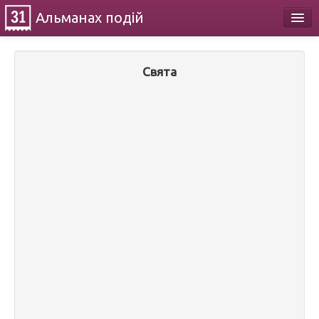
Альманах
подій
Календар
Свята
Про проект
Контакти