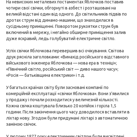
На невисоких металевих постаментах Яблочков поставив
чотири свої свічки, обгорнуті в азбест і розташовані на
великій відстані один від одного. До світильників підвів по
дротах струм від динамо-машини, що знаходилася в
сусідньому приміщенні. Поворотом рукоятки струм був
включений в мережу, і негайно обширне приміщення залив
дуже яскравий, ледь голубуватий електричне світло.
Успіх свічки Яблочкова перевершив всі очікування. Світова
друк рясніла заголовками: «Винахід російського відставного
військового інженера Яблочкова — нова ера в техніці»;
«Північний світло, російський світ — диво нашого часу»;
«Росія — батьківщина електрики» і т.д.
У багатьох країнах світу були засновані компанії по
комерційній експлуатації «свічки Яблочкова». Вони з'явилися
у продажу і почали розходитися у величезній кількості.
Кожна свічка коштувала близько 20 копійок і горіла 1,5
години. Після закінчення цього часу доводилося вставляти в
ліхтар нову. Згодом були придумані ліхтарі з автоматичною
заміною свічок.
У лютому 1877 року електричним світлом були висвітлені