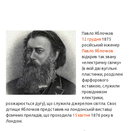
Павло Яблочков
12 грудня
1875
російський інженер
Павло Яблочков
відкрив так звану
«електричну свічку»
(в якій дві вугільні
пластинки, розділені
фарфорового
вставкою, служили
провідником
електрики,
розжарюється дугу), що служила джерелом світла. Своє
дітище Яблочков представив на лондонській виставці
фізичних приладів, що проходила
15 квітня
1876 року в
Лондоні.