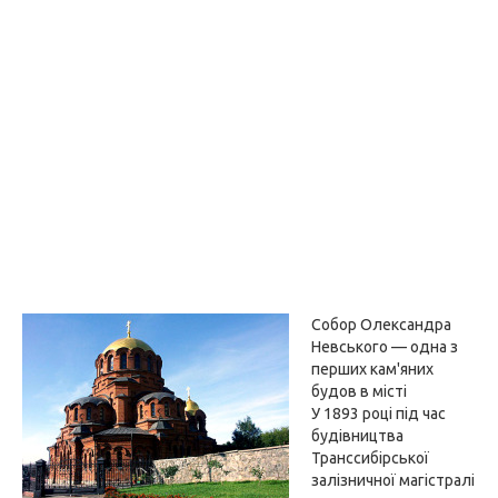
Собор Олександра
Невського — одна з
перших кам'яних
будов в місті
У 1893 році під час
будівництва
Транссибірської
залізничної магістралі