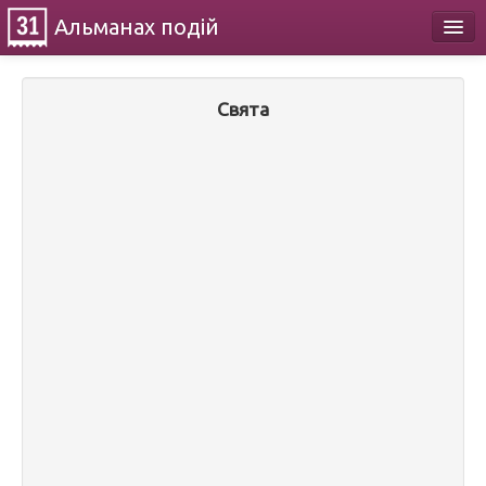
Альманах
подій
Календар
Свята
Про проект
Контакти