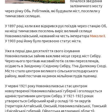
почалося зведення
залізничного мосту
через річку Обь. Робітників, які будували міст, поселили у
тимчасових селищах.
У 1897 році, коли вже відкрився рух поїздів через станцію Об,
на місці тимчасових поселень виріс великий селище
Новомиколаївський, названий на честь імператора
Миколи II
.
У 1903 році йому було присвоєно статус міста.
Уже в перші два десятиліття свого існування
Новоніколаєвськ зайняв важливе місце серед міст Сибіру.
Через нього протікав масовий потік селян-переселенців,
осідають в Західному і Східному Сибіру, ??на Далекому Сході.
Місто стало центром великого сільськогосподарського
району, який постачав на ринок мільйони пудів пшениці.
У червні 1921 року Новоніколаєвськ стає центром
новоутвореної Новомиколаївської губернії і оголошується
адміністративним центром Сибіру. У 1921-1925 роках
утворюється Сибірський край у складі 16-ти округів
(територія Алтайській, Омській, Новомиколаївської, Томській
і Єнісейської губерній, Ойротська автономної області).