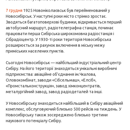
7 грудня
1925 Новоніколаєвськ був перейменований у
Новосибірськ. У наступні роки місто стрімко зростає.
Зводяться багатоповерхові будинки, відкривається перший
автобусний маршрут, радіотелеграфна станція, починає
працювати перша Сибірська широкомовна радіостанція і
Сібрадіоцентр. У 1930-ті роки територія Новосибірська
розширюється за рахунок включення в міську межу
приміських населених пунктів.
Сьогодні Новосибірськ — найбільший індустріальний центр
Сибіру. На його території знаходяться унікальні виробничі
підприємства: авіаційне об'єднання ім.Чкалова,
Оловокомбінат, заводи «Сібсельмаш», «Елсіб»,
«Промстальконструкція», завод хімконцентратів,
металургійний завод, завод радіодеталей та інші.
У Новосибірську знаходиться найбільший в Сибіру авіаційний
комплекс, обслуговуючий близько 500 рейсів на тиждень. У
Новосибірську також зосереджено близько третини
наукового потенціалу Сибіру.