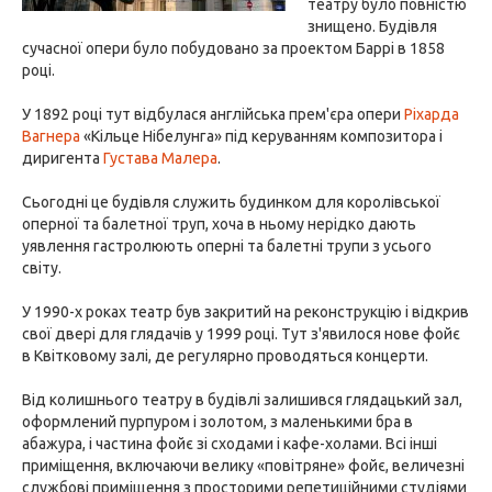
театру було повністю
знищено. Будівля
сучасної опери було побудовано за проектом Баррі в 1858
році.
У 1892 році тут відбулася англійська прем'єра опери
Ріхарда
Вагнера
«Кільце Нібелунга» під керуванням композитора і
диригента
Густава Малера
.
Сьогодні це будівля служить будинком для королівської
оперної та балетної труп, хоча в ньому нерідко дають
уявлення гастролюють оперні та балетні трупи з усього
світу.
У 1990-х роках театр був закритий на реконструкцію і відкрив
свої двері для глядачів у 1999 році. Тут з'явилося нове фойє
в Квітковому залі, де регулярно проводяться концерти.
Від колишнього театру в будівлі залишився глядацький зал,
оформлений пурпуром і золотом, з маленькими бра в
абажура, і частина фойє зі сходами і кафе-холами. Всі інші
приміщення, включаючи велику «повітряне» фойє, величезні
службові приміщення з просторими репетиційними студіями