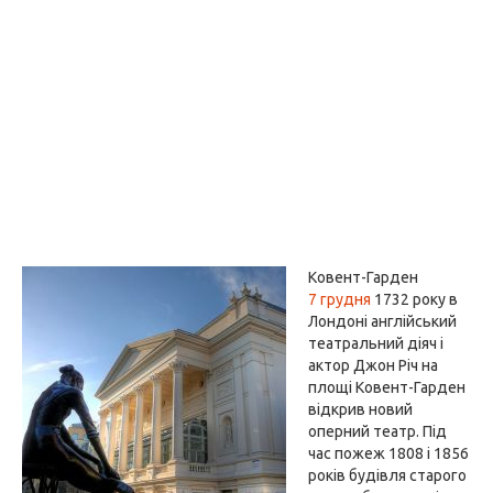
Ковент-Гарден
7 грудня
1732 року в
Лондоні англійський
театральний діяч і
актор Джон Річ на
площі Ковент-Гарден
відкрив новий
оперний театр. Під
час пожеж 1808 і 1856
років будівля старого