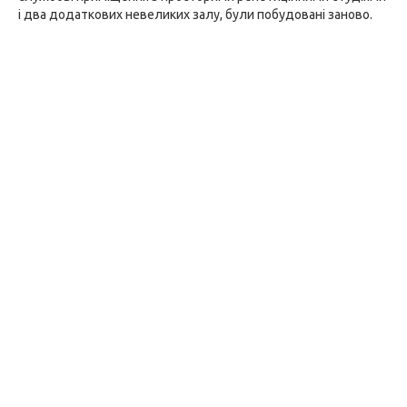
і два додаткових невеликих залу, були побудовані заново.