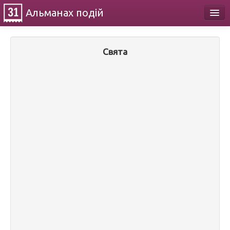
Альманах
подій
Календар
Свята
Про проект
Контакти