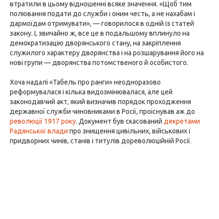
втратили в цьому відношенні всяке значення. «Щоб тим
полювання подати до служби і оним честь, а не нахабам і
дармоїдам отримувати», — говорилося в одній із статей
закону. І, звичайно ж, все це в подальшому вплинуло на
демократизацію дворянського стану, на закріплення
служилого характеру дворянства і на розшарування його на
нові групи — дворянства потомственого й особистого.
Хоча надалі «Табель про ранги» неодноразово
реформувалася і кілька видозмінювалася, але цей
законодавчий акт, який визначив порядок проходження
державної служби чиновниками в Росії, проіснував аж до
революції 1917 року
. Документ був скасований
декретами
Радянської влади
про знищення цивільних, військових і
придворних чинів, станів і титулів дореволюційній Росії.