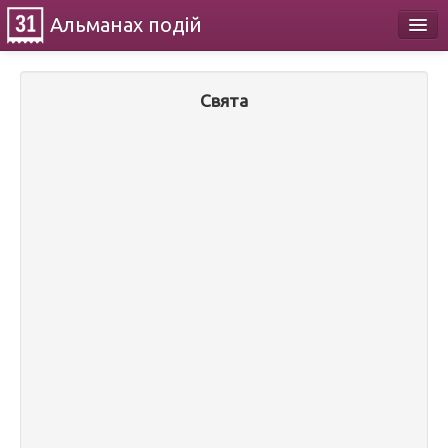
Альманах
подій
Календар
Свята
Про проект
Контакти