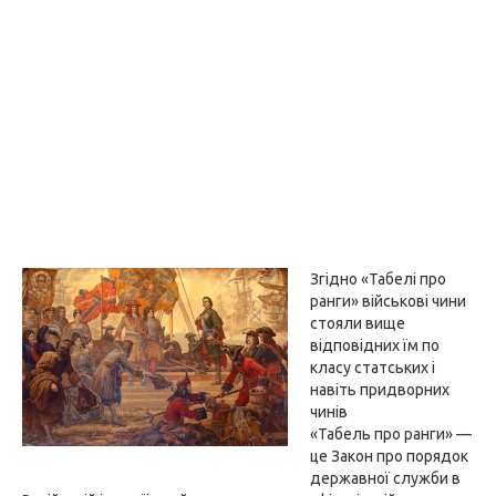
Згідно «Табелі про
ранги» військові чини
стояли вище
відповідних їм по
класу статських і
навіть придворних
чинів
«Табель про ранги» —
це Закон про порядок
державної служби в