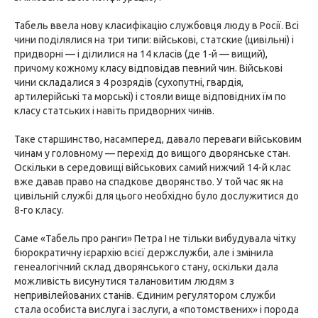
Табель ввела нову класифікацію службовця люду в Росії. Всі
чини поділялися на три типи: військові, статские (цивільні) і
придворні — і ділилися на 14 класів (де 1-й — вищий),
причому кожному класу відповідав певний чин. Військові
чини складалися з 4 розрядів (сухопутні, гвардія,
артилерійські та морські) і стояли вище відповідних їм по
класу статських і навіть придворних чинів.
Таке старшинство, насамперед, давало переваги військовим
чинам у головному — перехід до вищого дворянське стан.
Оскільки в середовищі військових самий нижчий 14-й клас
вже давав право на спадкове дворянство. У той час як на
цивільній службі для цього необхідно було дослужитися до
8-го класу.
Саме «Табель про ранги» Петра I не тільки вибудувала чітку
бюрократичну ієрархію всієї держслужби, але і змінила
генеалогічний склад дворянського стану, оскільки дала
можливість висунутися талановитим людям з
непривілейованих станів. Єдиним регулятором служби
стала особиста вислуга і заслуги, а «потомствених» і порода