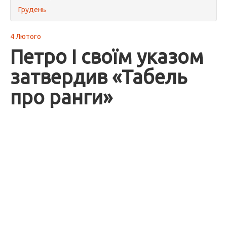
Грудень
4 Лютого
Петро I своїм указом
затвердив «Табель
про ранги»