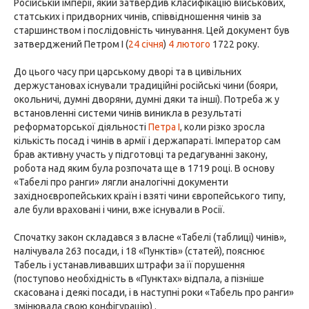
Російській імперії, який затвердив класифікацію військових,
статських і придворних чинів, співвідношення чинів за
старшинством і послідовність чинування. Цей документ був
затверджений Петром I (
24 січня
)
4 лютого
1722 року.
До цього часу при царському дворі та в цивільних
держустановах існували традиційні російські чини (бояри,
окольничі, думні дворяни, думні дяки та інші). Потреба ж у
встановленні системи чинів виникла в результаті
реформаторської діяльності
Петра I
, коли різко зросла
кількість посад і чинів в армії і держапараті. Імператор сам
брав активну участь у підготовці та редагуванні закону,
робота над яким була розпочата ще в 1719 році. В основу
«Табелі про ранги» лягли аналогічні документи
західноєвропейських країн і взяті чини європейського типу,
але були враховані і чини, вже існували в Росії.
Спочатку закон складався з власне «Табелі (таблиці) чинів»,
налічувала 263 посади, і 18 «Пунктів» (статей), пояснює
Табель і устанавливавших штрафи за її порушення
(поступово необхідність в «Пунктах» відпала, а пізніше
скасована і деякі посади, і в наступні роки «Табель про ранги»
змінювала свою конфігурацію) .