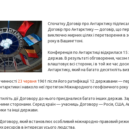
Спочатку Договір про Антарктику підписал
Договір про Антарктику — договір, що пер
виключно мирних цілях і перетворення в з
року в Вашингтоні.
Конференція по Антарктиці відкрилася 15 ж
держав. В результаті обговорення, часом
влаштовує всі сторони, і в той же час до
Антарктику, який на багато десятиліть ви
 чинності
23 червня
1961 після його ратифікації 12 державами — пе
Антарктики і навколо неї протягом Міжнародного геофізичного року 
ятиліть дії Договору до нього приєдналися багато інших держав. Зар
ими сторонами. Серед країн — учасниць Договору — Росія, США, Авст
ки та інші держави.
 Договору, який встановлює особливий міжнародно-правовий режим 
х ресурсів в інтересах усього людства.