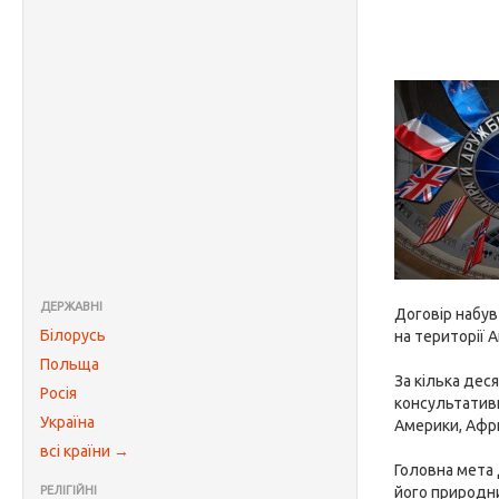
ДЕРЖАВНІ
Договір набув
Білорусь
на території 
Польща
За кілька дес
Росія
консультативн
Україна
Америки, Афри
всі країни →
Головна мета
РЕЛІГІЙНІ
його природни