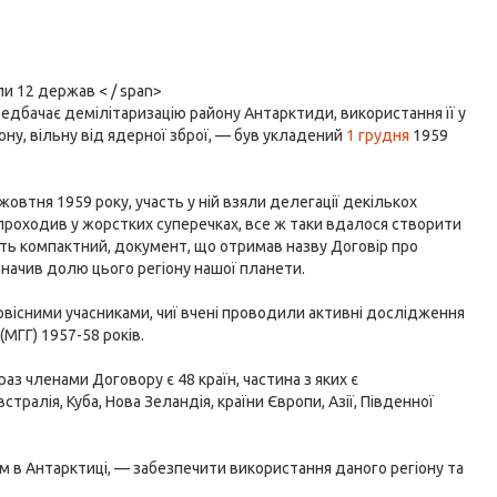
и 12 держав < / span>
едбачає демілітаризацію району Антарктиди, використання її у
ону, вільну від ядерної зброї, — був укладений
1 грудня
1959
овтня 1959 року, участь у ній взяли делегації декількох
 проходив у жорстких суперечках, все ж таки вдалося створити
сить компактний, документ, що отримав назву Договір про
значив долю цього регіону нашої планети.
рвісними учасниками, чиї вчені проводили активні дослідження
(МГГ) 1957-58 років.
аз членами Договору є 48 країн, частина з яких є
ралія, Куба, Нова Зеландія, країни Європи, Азії, Південної
в Антарктиці, — забезпечити використання даного регіону та