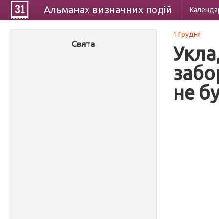
Альманах
визначних
подій
Календа
1 Грудня
Свята
Укла
забо
не б