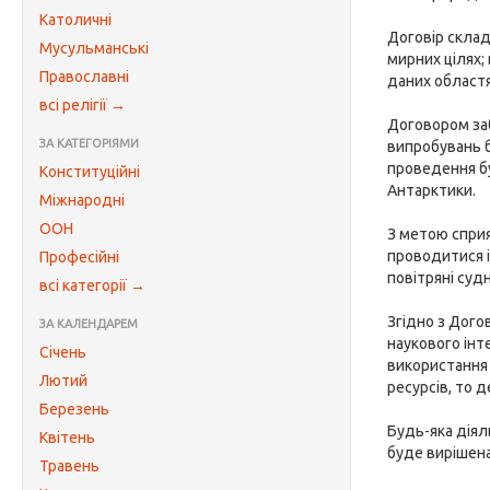
Католичні
Договір склад
Мусульманські
мирних цілях;
Православні
даних областя
всі релігії →
Договором заб
ЗА КАТЕГОРІЯМИ
випробувань б
проведення бу
Конституційні
Антарктики.
Міжнародні
ООН
З метою спри
проводитися ін
Професійні
повітряні суд
всі категорії →
Згідно з Дого
ЗА КАЛЕНДАРЕМ
наукового інт
Січень
використання 
Лютий
ресурсів, то 
Березень
Будь-яка діял
Квітень
буде вирішена
Травень