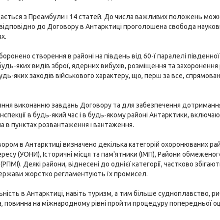
ається з Преамбули і 14 статей. До числа важливих положень можн
 відповідно до Договору в Антарктиці проголошена свобода науков
х.
оронено створення в районі на південь від 60-ї паралелі південно
удь-яких видів зброї, ядерних вибухів, розміщення та захоронення
дь-яких заходів військового характеру, що, перш за все, спрямова
яння виконанню завдань Договору та для забезпечення дотриман
спекції в будь-який час і в будь-якому районі Антарктики, включаючи
на в пунктах розвантаження і вантаження.
вором в Антарктиці визначено декілька категорій охоронюваних ра
ересу (УОНИ), Історичні місця та пам'ятники (ІМП), Райони обмежено
(РПМІ). Деякі райони, віднесені до однієї категорії, частково збіга
держави жорстко регламентують їх промисел.
ьність в Антарктиці, навіть туризм, а тим більше судноплавство, р
, повинна на міжнародному рівні пройти процедуру попередньої о