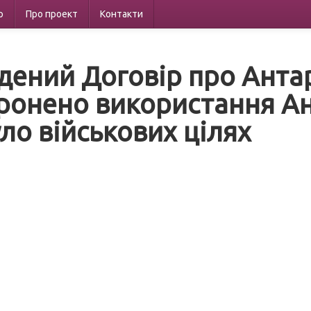
р
Про проект
Контакти
дений Договір про Антар
ронено використання Ан
уло військових цілях