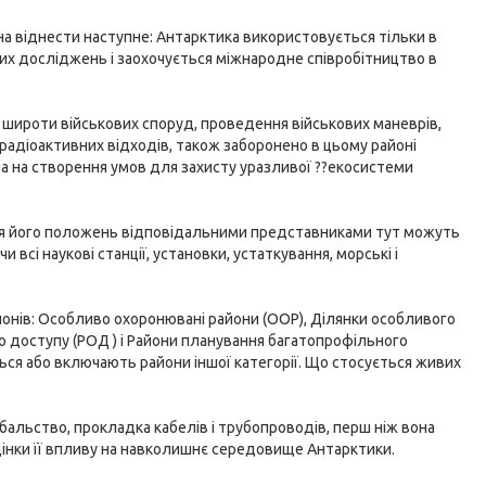
а віднести наступне: Антарктика використовується тільки в
их досліджень і заохочується міжнародне співробітництво в
ї широти військових споруд, проведення військових маневрів,
 радіоактивних відходів, також заборонено в цьому районі
на на створення умов для захисту уразливої ??екосистеми
ня його положень відповідальними представниками тут можуть
 всі наукові станції, установки, устаткування, морські і
йонів: Особливо охоронювані райони (ООР), Ділянки особливого
го доступу (РОД ) і Райони планування багатопрофільного
ються або включають райони іншої категорії. Що стосується живих
ибальство, прокладка кабелів і трубопроводів, перш ніж вона
цінки її впливу на навколишнє середовище Антарктики.