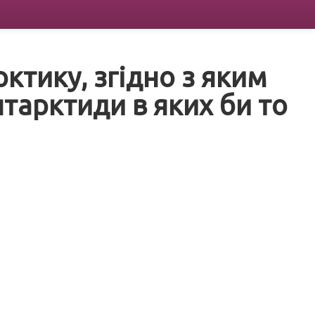
ктику, згідно з яким
тарктиди в яких би то