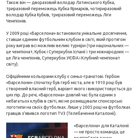
Також він — дворазовий володар Латинського Кубка,
триразовий переможець Кубка Ярмарків, чотириразовий
володар Кубка Кубків, триразовий переможець Ліги
Чемпіонів.
У 2009 році «Барселона» встановила унікальне досягнення,
ставши єдиним футбольним клубом в світі, який протягом
року виграв всі можливі великі турніри (три національних —
це чемпіонат, Кубок і Суперкубок Іспанії і три міжнародних —
це Ліга чемпіонів, Суперкубок УЄФА і Клубний чемпіонат
світу).
Офіційними кольорами клубу є синьо-гранатові. Гербом
«Барселони» спочатку був герб міста, але в 1910 році був
створений власний герб, варіант якого і використовується до
цих пір. До речі, «Барселона» довгий час була одним з
небагатьох клубів в світі, які не розміщували спонсорські
логотипи на своїх футболках. Лише у 2005 році на футболках
гравців з'явився логотип TV3 (Телебачення Каталонії).
«Барселона» для Каталонії
— не просто команда, це