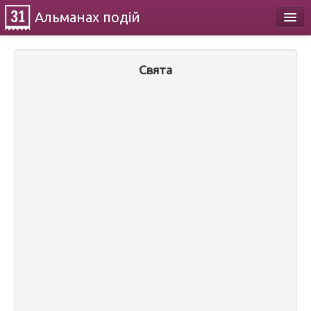
Альманах
подій
Календар
Свята
Про проект
Контакти