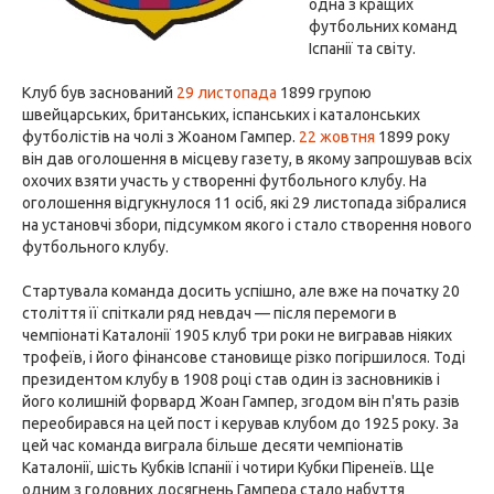
одна з кращих
футбольних команд
Іспанії та світу.
Клуб був заснований
29 листопада
1899 групою
швейцарських, британських, іспанських і каталонських
футболістів на чолі з Жоаном Гампер.
22 жовтня
1899 року
він дав оголошення в місцеву газету, в якому запрошував всіх
охочих взяти участь у створенні футбольного клубу. На
оголошення відгукнулося 11 осіб, які 29 листопада зібралися
на установчі збори, підсумком якого і стало створення нового
футбольного клубу.
Стартувала команда досить успішно, але вже на початку 20
століття її спіткали ряд невдач — після перемоги в
чемпіонаті Каталонії 1905 клуб три роки не вигравав ніяких
трофеїв, і його фінансове становище різко погіршилося. Тоді
президентом клубу в 1908 році став один із засновників і
його колишній форвард Жоан Гампер, згодом він п'ять разів
переобирався на цей пост і керував клубом до 1925 року. За
цей час команда виграла більше десяти чемпіонатів
Каталонії, шість Кубків Іспанії і чотири Кубки Піренеїв. Ще
одним з головних досягнень Гампера стало набуття