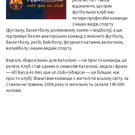
релігіяСтоіт також
відзначити, що крім
футбольної клуб має
чотири професійні команди
з інших видів спорту
(футзалу, баскетболу, роликовому хокею і гандболу), а ще
підтримує безліч аматорських команд з жіночого футболу,
баскетболу, регбі, бейсболу, фігурного катання, велогонок,
волейболу і іншим видам спорту.
Взагалі, «Барселона» для Каталонії — не просто команда, це
релігія. Клуб став одним із символів Каталонії, звідси і фраза
— «El Barca es mes que un club» («Барса» — це більше, ніж
просто клуб). Фанатами команди є жителі по всьому світу, за
станом на травень 2006 року їх чисельність склала 140 000
чоловік.