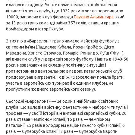
власного стадіону. Він же почав кампанію зі збільшення
кількості членів клубу, і до 1922 року їх число перевищило
10000, запросив в клуб форварда
Пауліно Алькантара
, який
за 13 років гри в команді забив 357 голів, ставши кращим
бомбардиром в історії клубу.
З тих пір в «Барселоні» грало чимало майстрів футболу зі
світовим ім'ям (Ладислав Кубала, Йохан Кройфф, Дієго
Марадона, Христо Стоїчков, Ромаріо, Роналдо, Луїш Фігу ...),
які вивели клуб у лідери світового футболу. Навіть в 1940-50
роки, незважаючи на складну політичну ситуацію і
протистояння з центральною владою, каталонський клуб
продовжував вигравати. Тоді ж «Барселона» почала брати
участь в європейських турнірах (і є єдиним клубом, не
пропустили жодного європейського сезону).
Сьогодні «Барселона» — це один з найбільших світових
клубів, що володіє воістину фантастичним набором титулів і
трофеїв — у своїй історії він виграв всі європейські Кубки, 20
разів ставав чемпіоном Іспанії, 16 разів — чемпіоном
Каталонії, 25 разів володарем національного Кубка Іспанії, 6
разів — Суперкубка Іспанії і 3 рази — Суперкубка Європи.