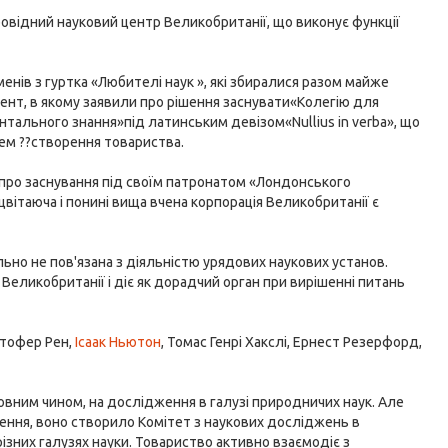
відний науковий центр Великобританії, що виконує функції
нів з гуртка «Любителі наук », які збиралися разом майже
ент, в якому заявили про рішення заснувати«Колегію для
тального знання»під латинським девізом«Nullius in vеrba», що
нем ??створення товариства.
ію про заснування під своїм патронатом «Лондонського
оцвітаюча і понині вища вчена корпорація Великобританії є
но не пов'язана з діяльністю урядових наукових установ.
 Великобританії і діє як дорадчий орган при вирішенні питань
стофер Рен,
Ісаак Ньютон
, Томас Генрі Хакслі, Ернест Резерфорд,
вним чином, на дослідження в галузі природничих наук. Але
щення, воно створило Комітет з наукових досліджень в
у різних галузях науки. Товариство активно взаємодіє з