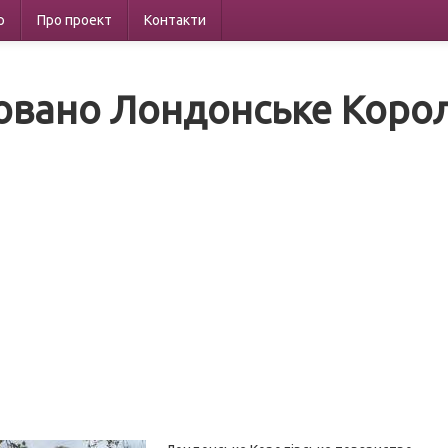
р
Про проект
Контакти
овано Лондонське Корол