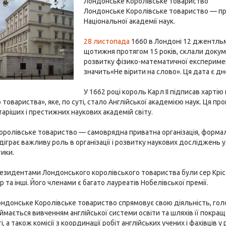
Лондонське Королівське товариство
Лондонське Королівське товариство — про
Національної академії наук.
28 листопада
1660 в Лондоні 12 джентльме
щотижня протягом 15 років, склали докум
розвитку фізико-математичної експеримен
значить«Не вірити на слово». Ця дата є д
У 1662 році король Карл II підписав харт
 товариства», яке, по суті, стало Англійської академією наук. Ця пр
таріших і престижних наукових академій світу.
ролівське товариство — самоврядна приватна організація, формаль
діграє важливу роль в організації і розвитку наукових досліджень у
тики.
президентами Лондонського королівського товариства були сер Крі
 та інші. Його членами є багато лауреатів Нобелівської премії.
ндонське Королівське товариство спрямовує свою діяльність, голо
ймається вивченням англійської системи освіти та шляхів її покра
 а також комісії з координації робіт англійських учених і фахівців 