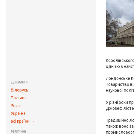
Королівського
однією з найс
Лондонське Ко
ДЕРЖАВНІ
Товариство ві
Білорусь
наукової полі
Польща
У різні роки 
Росія
Джозеф Лістер
Україна
Традиційно Ло
всі країни →
також воно за
РЕЛІГІЙНІ
промисловості,