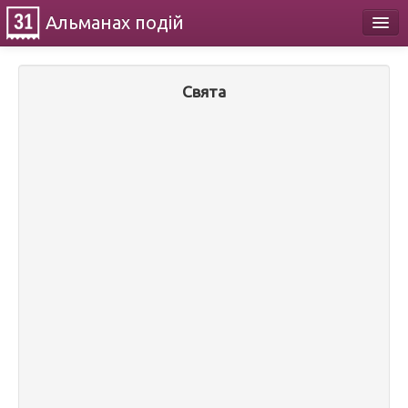
Альманах
подій
Календар
Свята
Про проект
Контакти