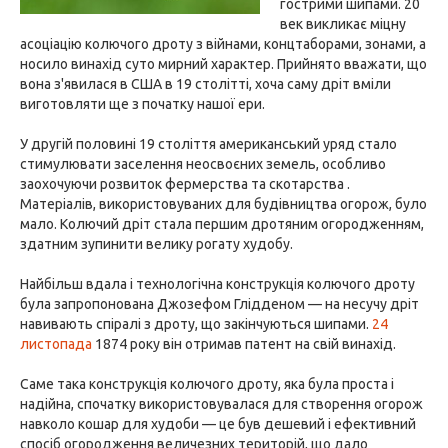
гострими шипами. 20
век викликає міцну
асоціацію колючого дроту з війнами, концтаборами, зонами, а
носило винахід суто мирний характер. Прийнято вважати, що
вона з'явилася в США в 19 столітті, хоча саму дріт вміли
виготовляти ще з початку нашої ери.
У другій половині 19 століття американський уряд стало
стимулювати заселення неосвоєних земель, особливо
заохочуючи розвиток фермерства та скотарства .
Матеріалів, використовуваних для будівництва огорож, було
мало. Колючий дріт стала першим дротяним огородженням,
здатним зупинити велику рогату худобу.
Найбільш вдала і технологічна конструкція колючого дроту
була запропонована Джозефом Глідденом — на несучу дріт
навивають спіралі з дроту, що закінчуються шипами.
24
листопада
1874 року він отримав патент на свій винахід.
Саме така конструкція колючого дроту, яка була проста і
надійна, спочатку використовувалася для створення огорож
навколо кошар для худоби — це був дешевий і ефективний
спосіб огородження величезних територій, що дало