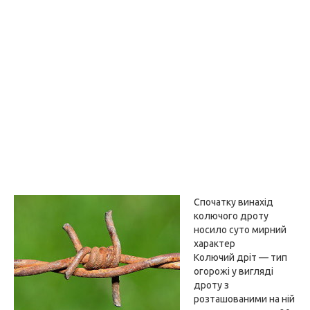
Спочатку винахід
колючого дроту
носило суто мирний
характер
Колючий дріт — тип
огорожі у вигляді
дроту з
розташованими на ній