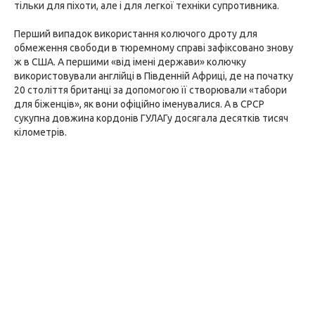
тільки для піхоти, але і для легкої техніки супротивника.
Перший випадок використання колючого дроту для
обмеження свободи в тюремному справі зафіксовано знову
ж в США. А першими «від імені держави» колючку
використовували англійці в Південній Африці, де на початку
20 століття британці за допомогою її створювали «табори
для біженців», як вони офіційно іменувалися. А в СРСР
сукупна довжина кордонів ГУЛАГу досягала десятків тисяч
кілометрів.