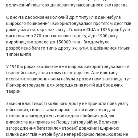
величезний поштовх до розвитку пасовищного скотарства.
Одно-та двоосновна колючий дріт типу Глідден набула
широкого поширення і використовувалася протягом десятків
років у багатьох країнах світу . Тільки в США в 1875 році було
виготовлено 270 тонн колючого дроту, а до 1900 року
виробництво зросло до 150000 тонн. Згодом було
розроблено багато типів дроту, які, втім, відрізнялися тільки
типом шипів.
У 1910-х роках «колючка» вже широко використовувалася і в
європейському сільському господарстві. Але воістину
всесвітнє поширення вона набула з розвитком залізниць: тут
її використовували для огородження колій від бродячих
тварин.
Захисні властивості колючого дроту не пройшли повз увагу
військових, і вона стала широко застосовуватися для
створення загороджень при веденні бойових дій, пік
використання припав на Першу світову війну. Величезні
загородження багатокілометрової довжини і шириною
кілька десятків метрів були непереборною перешкодою не