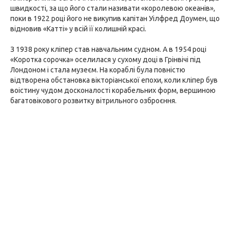
швидкості, за що його стали називати «королевою океанів»,
поки в 1922 році його не викупив капітан Уілфред Доумен, що
відновив «Катті» у всій її колишній красі.
З 1938 року кліпер став навчальним судном. А в 1954 році
«Коротка сорочка» оселилася у сухому доці в Грінвічі під
Лондоном і стала музеєм. На кораблі була повністю
відтворена обстановка вікторіанської епохи, коли кліпер був
воістину чудом досконалості корабельних форм, вершиною
багатовікового розвитку вітрильного озброєння.