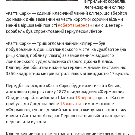
вітрильних кораблів,
легендарний кліпер
«Катті Сарк» — єдиний класичний чайний кліпер, що зберігся
до наших днів. Названий на честь короткої сорочки відьми
Ненні з віршованій повісті
Роберта Бернса
«Тем о'Шентер»,
корабель був спроектований Геркулесом Лінтон.
«Катті Сарк» — трищогловий чайний кліпер — був
побудований в доці шотландського містечка Думбартон (на
річці Клайд, поблизу Глазго) за замовленням відомого
лондонського судновласника старого Джона Вілліса.
Кліппер був обшитий нижче ватерлінії мідними листами, ніс
3350 квадратних метрів вітрил і йшов зі швидкістю 17 вузлів.
Передбачалося, що «Катті Сарк» буде возити чай з Китаю,
але кліпер програв гонку 1872 швидкохідним «Фермопіли».
Обидва кораблі вийшли з Шанхаю
18 червня
, проте «Катті»
прибула до Лондона лише
18 жовтня
, тижнем пізніше
«Фермопіл», і через деякий час кліпер «кинули» на доставку
вовни з Австралії. А під час Першої світової війни на кораблі
перевозили вугілля.
Кліпер змінив багато імен і занять, встановив безліч рекордів