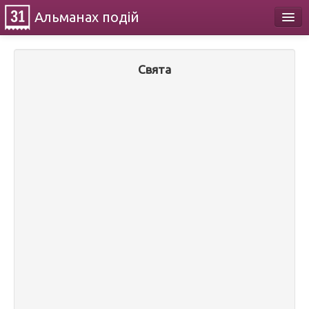
Альманах
подій
Календар
Свята
Про проект
Контакти