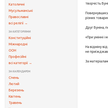
творчість Бун
Католичні
Мусульманські
Повернувшись 
Православні
різних товари
всі релігії →
Друг Буніна, 
ЗА КАТЕГОРІЯМИ
«При умінні і 
Конституційні
Міжнародні
На відміну ві
ООН
не приїжджав 
Професійні
За матеріалами
всі категорії →
ЗА КАЛЕНДАРЕМ
Січень
Лютий
Березень
Квітень
Травень