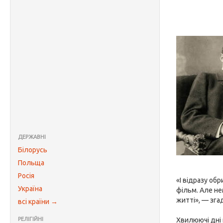
ДЕРЖАВНІ
Білорусь
Польща
Росія
«І відразу об
Україна
фільм. Але не
житті», — зга
всі країни →
РЕЛІГІЙНІ
Хвилюючі дні 