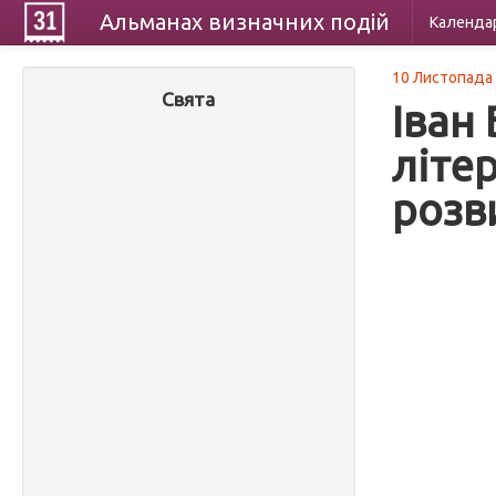
Альманах
визначних
подій
Календа
10 Листопада
Свята
Іван
літе
розв