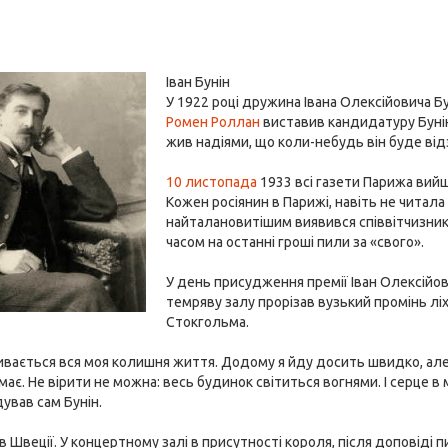
Іван Бунін
У 1922 році дружина Івана Олексійовича 
Ромен Роллан
виставив кандидатуру Буніна
жив надіями, що коли-небудь він буде від
10 листопада
1933 всі газети Парижа вий
Кожен росіянин в Парижі, навіть не читала
найталановитішим виявився співвітчизник! У
часом на останні гроші пили за «свого».
У день присудження премії Іван Олексійов
темряву залу прорізав вузький промінь лі
Стокгольма.
ривається вся моя колишня життя. Додому я йду досить швидко, але
має. Не вірити не можна: весь будинок світиться вогнями. І серце в
дував сам Бунін.
в Швеції. У концертному залі в присутності короля, після доповіді