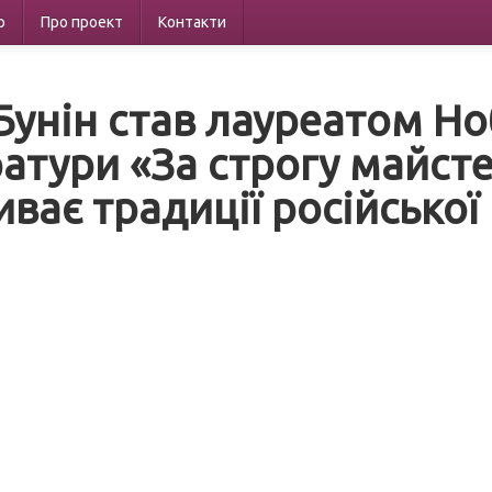
р
Про проект
Контакти
 Бунін став лауреатом Но
ратури «За строгу майсте
иває традиції російської