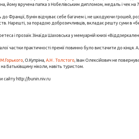
іна, йому вручена папка з Нобелівським дипломом, медаль і чек на 
до Франції, Бунін відчуває себе багачем і, не шкодуючи грошей, р
ств. Нарешті, за порадою доброзичливців, вкладає решту суми в «бе
поетеса і прозаїк Зінаїда Шаховська у мемуарній книзі «Віддзеркале
малої частки практичності премії повинно було вистачити до кінця. Але
д
М.Горького
, О.Купріна,
А.Н . Толстого
, Іван Олексійович не повернув
на Батьківщину ніколи, навіть туристом.
 сайту http://bunin.niv.ru