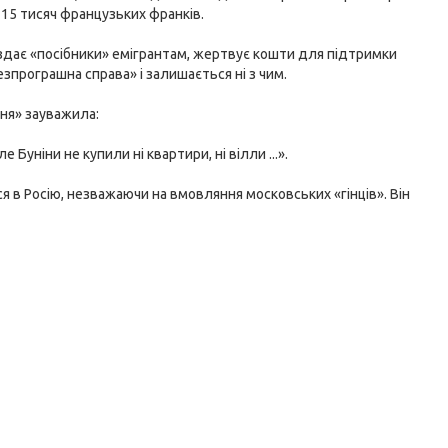
715 тисяч французьких франків.
оздає «посібники» емігрантам, жертвує кошти для підтримки
зпрограшна справа» і залишається ні з чим.
ння» зауважила:
 Буніни не купили ні квартири, ні вілли ...».
ся в Росію, незважаючи на вмовляння московських «гінців». Він