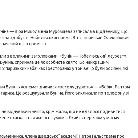
Буніна — Віра Миколаївна Муромцева записала в щоденнику, що
 на здобуття Нобелівської премії. З тієї пори Іван Олексійович
значений цією премією.
шли з великими заголовками: «Бунін — Нобелівський лауреат».
 Буніна, сприйняв це як особисте свято. Бо найкращим,
 паризьких кабачках і ресторанах у той вечір були росіяни, які
ич Бунін в «сінема» дивився «веселу дурість» — «Бебі» . Раптом
хтарика. Це розшукували Буніна. Його викликали по телефону зі
 не відчуваючи нічого, крім жалю, що не вдалося подивитися
 мене стискається якоюсь сумом ... Якийсь перелом у моєму
 письменника, члена шведської академії Петра Гальстрема про